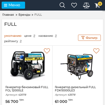
0
Меню
Главная
Бренды
FULL
FULL
умолчанию
цене
названию
Фильтр
рейтингу
Генератор бензиновый FULL
Генератор дизельный FULL
FGL 12000LE
FDK10000LE3
Артикул:
42078
Артикул:
43578
грн.
грн.
56 700
61 000