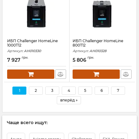
ИБП Challenger HomeLine
ИБП Challenger HomeLine
1000T12
800T12
Артикул:
АН010330
Артикул:
АН010328
грн.
грн.
7 927
5 806
1
2
3
4
5
6
7
вперёд »
Чаще всего ищут: