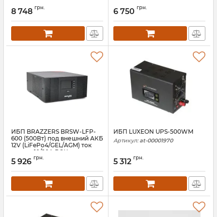
ток заряда 10/20A BOX
ток заряда 10/20A BOX
грн.
грн.
8 748
6 750
Артикул:
06814
Артикул:
06812
ИБП BRAZZERS BRSW-LFP-
ИБП LUXEON UPS-500WM
600 (500Вт) под внешний АКБ
Артикул:
at-00001970
12V (LiFePo4/GEL/AGM) ток
заряда 10/20A BOX
грн.
грн.
5 926
5 312
Артикул:
06806