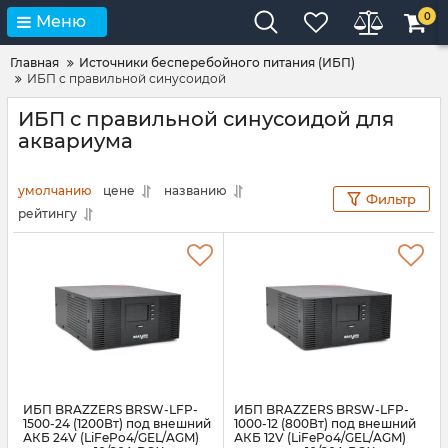
0
Меню
Главная
Источники бесперебойного питания (ИБП)
ИБП с правильной синусоидой
ИБП с правильной синусоидой для
аквариума
умолчанию
цене
названию
Фильтр
рейтингу
ИБП BRAZZERS BRSW-LFP-
ИБП BRAZZERS BRSW-LFP-
1500-24 (1200Вт) под внешний
1000-12 (800Вт) под внешний
АКБ 24V (LiFePo4/GEL/AGM)
АКБ 12V (LiFePo4/GEL/AGM)