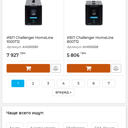
ИБП Challenger HomeLine
ИБП Challenger HomeLine
1000T12
800T12
Артикул:
АН010330
Артикул:
АН010328
грн.
грн.
7 927
5 806
1
2
3
4
5
6
7
вперёд »
Чаще всего ищут: