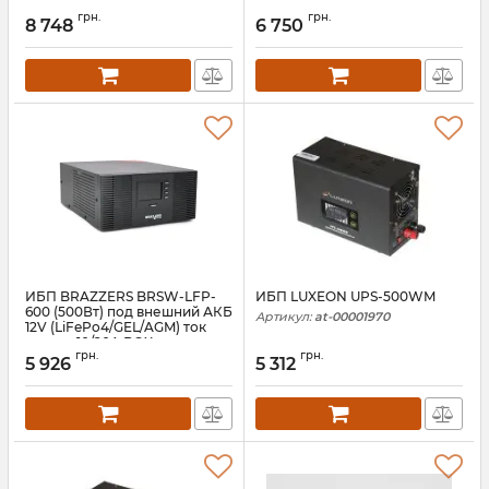
ток заряда 10/20A BOX
ток заряда 10/20A BOX
грн.
грн.
8 748
6 750
Артикул:
06814
Артикул:
06812
ИБП BRAZZERS BRSW-LFP-
ИБП LUXEON UPS-500WM
600 (500Вт) под внешний АКБ
Артикул:
at-00001970
12V (LiFePo4/GEL/AGM) ток
заряда 10/20A BOX
грн.
грн.
5 926
5 312
Артикул:
06806