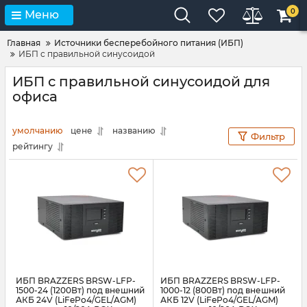
0
Меню
Главная
Источники бесперебойного питания (ИБП)
ИБП с правильной синусоидой
ИБП с правильной синусоидой для
офиса
умолчанию
цене
названию
Фильтр
рейтингу
ИБП BRAZZERS BRSW-LFP-
ИБП BRAZZERS BRSW-LFP-
1500-24 (1200Вт) под внешний
1000-12 (800Вт) под внешний
АКБ 24V (LiFePo4/GEL/AGM)
АКБ 12V (LiFePo4/GEL/AGM)