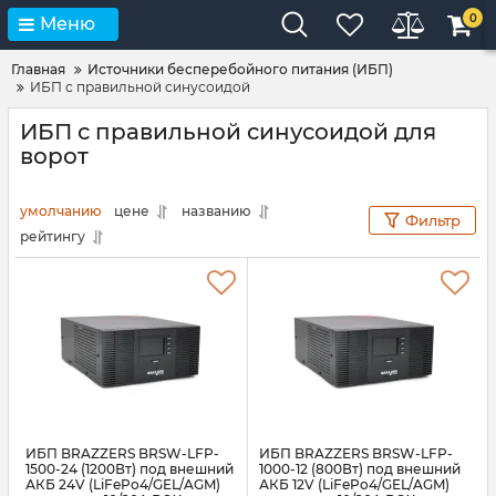
0
Меню
Главная
Источники бесперебойного питания (ИБП)
ИБП с правильной синусоидой
ИБП с правильной синусоидой для
ворот
умолчанию
цене
названию
Фильтр
рейтингу
ИБП BRAZZERS BRSW-LFP-
ИБП BRAZZERS BRSW-LFP-
1500-24 (1200Вт) под внешний
1000-12 (800Вт) под внешний
АКБ 24V (LiFePo4/GEL/AGM)
АКБ 12V (LiFePo4/GEL/AGM)