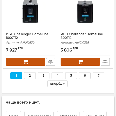
ИБП Challenger HomeLine
ИБП Challenger HomeLine
1000T12
800T12
Артикул:
АН010330
Артикул:
АН010328
грн.
грн.
7 927
5 806
1
2
3
4
5
6
7
вперёд »
Чаще всего ищут: