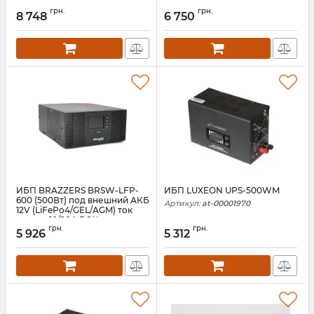
ток заряда 10/20A BOX
ток заряда 10/20A BOX
грн.
грн.
8 748
6 750
Артикул:
06814
Артикул:
06812
ИБП BRAZZERS BRSW-LFP-
ИБП LUXEON UPS-500WM
600 (500Вт) под внешний АКБ
Артикул:
at-00001970
12V (LiFePo4/GEL/AGM) ток
заряда 10/20A BOX
грн.
грн.
5 926
5 312
Артикул:
06806