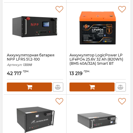
Аккумуляторная батарея
Аккумулятор LogicPower LP
NPP LFRS 51.2-100
LiFePO4 25.6V 32 Ah (820Wh)
(BMS 40A/32А) Smart BT
Артикул:
13598
Артикул:
LP29992
грн.
грн.
42 717
13 219