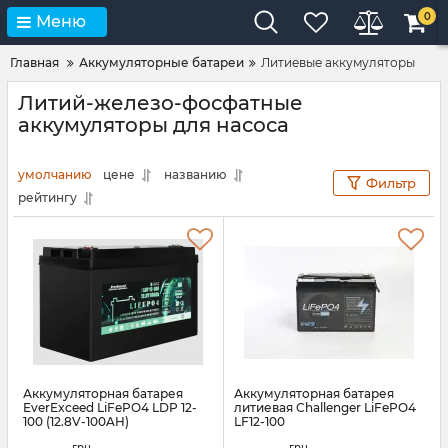
0
Меню
Главная
Аккумуляторные батареи
Литиевые аккумуляторы
Литий-железо-фосфатные
аккумуляторы для насоса
умолчанию
цене
названию
Фильтр
рейтингу
Аккумуляторная батарея
Аккумуляторная батарея
EverExceed LiFePO4 LDP 12-
литиевая Challenger LiFePO4
100 (12.8V-100AH)
LF12-100
Артикул:
bat-everexceed-ldp-12-
Артикул:
АН010318
грн.
грн.