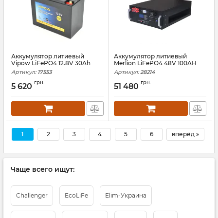
Аккумулятор литиевый
Аккумулятор литиевый
Vipow LiFePO4 12.8V 30Ah
Merlion LiFePO4 48V 100AH
Артикул:
17553
Артикул:
28214
грн.
грн.
5 620
51 480
1
2
3
4
5
6
вперёд »
Чаще всего ищут:
Challenger
EcoLiFe
Elim-Украина