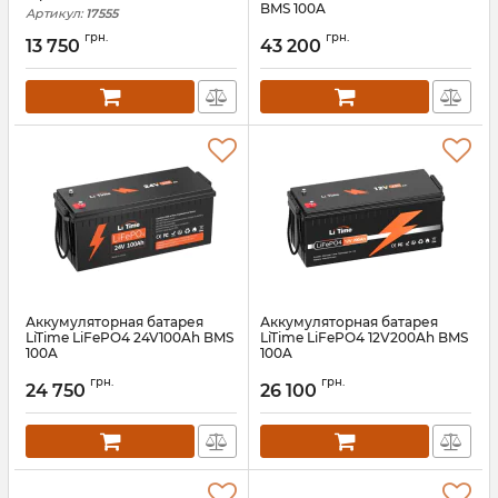
BMS 100A
Артикул:
17555
Артикул:
litime-51-2-100
грн.
грн.
13 750
43 200
Аккумуляторная батарея
Аккумуляторная батарея
LiTime LiFePO4 24V100Ah BMS
LiTime LiFePO4 12V200Ah BMS
100A
100A
Артикул:
litime-24-100
Артикул:
litime-12-200
грн.
грн.
24 750
26 100