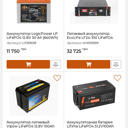
Аккумулятор LogicPower LP
Литиевый аккумулятор
LiFePO4 12.8V 50 Ah (640Wh)
EcoLiFe LF24-100 LiFePO4
Артикул:
LP30698
Артикул:
АН010599
грн.
грн.
11 750
32 725
Аккумулятор литиевый
Аккумуляторная батарея
Vipow LiFePO4 12.8V 100Ah
LiTime LiFePO4 51.2V100Ah