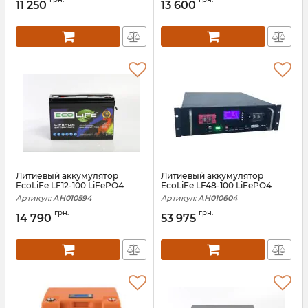
100
11 250
13 600
Литиевый аккумулятор
Литиевый аккумулятор
EcoLiFe LF12-100 LiFePO4
EcoLiFe LF48-100 LiFePO4
Артикул:
АН010594
Артикул:
АН010604
грн.
грн.
14 790
53 975