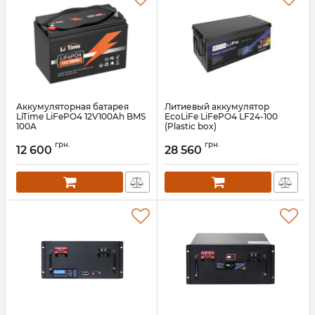
Аккумуляторная батарея
Литиевый аккумулятор
LiTime LiFePO4 12V100Ah BMS
EcoLiFe LiFePO4 LF24-100
100A
(Plastic box)
Артикул:
litime-12-100
Артикул:
12294
грн.
грн.
12 600
28 560