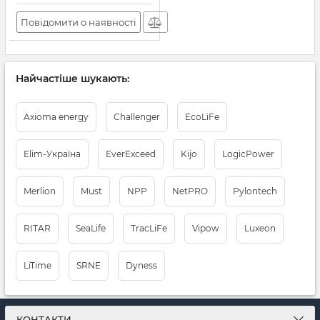
Повідомити о наявності
Найчастіше шукають:
Axioma energy
Challenger
EcoLiFe
Elim-Україна
EverExceed
Kijo
LogicPower
Merlion
Must
NPP
NetPRO
Pylontech
RITAR
SeaLife
TracLiFe
Vipow
Luxeon
LiTimе
SRNE
Dyness
КОНТАКТИ