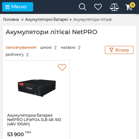
0
Меню
Головна
Акумуляторні батареї
Акумулятори літієві
Акумулятори літієві NetPRO
замовчуванням
ціною
назвою
Фільтр
рейтингу
Акумуляторна батарея
NetPRO LiFePO4 JLB 48-100
(48V 100Ah)
Артикул:
12348
грн.
53 900