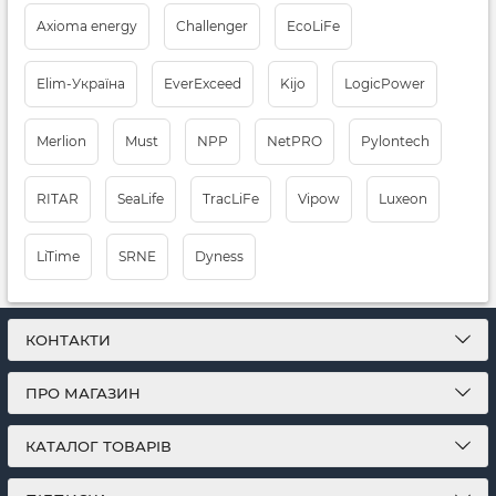
Axioma energy
Challenger
EcoLiFe
Elim-Україна
EverExceed
Kijo
LogicPower
Merlion
Must
NPP
NetPRO
Pylontech
RITAR
SeaLife
TracLiFe
Vipow
Luxeon
LiTimе
SRNE
Dyness
КОНТАКТИ
ПРО МАГАЗИН
КАТАЛОГ ТОВАРІВ