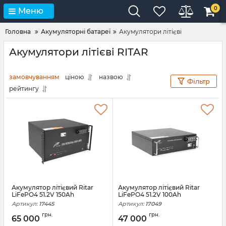
0
Меню
Головна
Акумуляторні батареї
Акумулятори літієві
Акумулятори літієві RITAR
замовчуванням
ціною
назвою
Фільтр
рейтингу
Акумулятор літієвий Ritar
Акумулятор літієвий Ritar
LiFePO4 51.2V 150Ah
LiFePO4 51.2V 100Ah
Артикул:
17445
Артикул:
17049
грн.
грн.
65 000
47 000