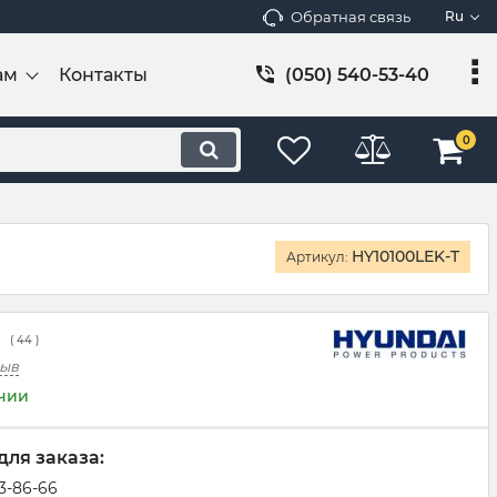
Обратная связь
Ru
ам
Контакты
(050) 540-53-40
0
HY10100LEK-T
Артикул:
(
44
)
зыв
ичии
для заказа:
83-86-66