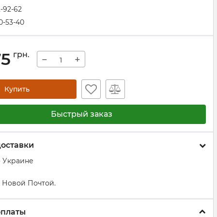
2-92-62
0-53-40
75
грн.
−
+
Купить
Быстрый заказ
доставки
о Украине
 Новой Почтой.
оплаты