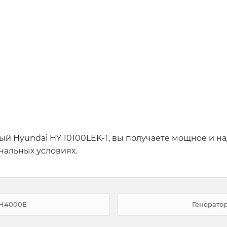
 Hyundai HY 10100LEK-T, вы получаете мощное и на
нальных условиях.
MH4000E
Генерато