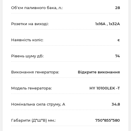
Об'єм паливного бака, л.:
28
Розетки на виході:
1x16A , 1х32А
Наявність коліс:
є
Рівень шуму дБ:
74
Виконання генератора:
Відкрите виконання
Модель генератора:
HY 10100LEK -T
Номінальна сила струму, А
34.8
Габарити (Д*Ш*В) мм.:
750*855*580