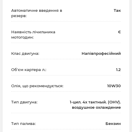
Автоматичне введення в
Так
резерв:
Наявність лічильника
Є
мотогодин:
Клас двигуна:
Напівпрофесійний
Об'єм картера л.:
1.2
Олія, що рекомендується:
10W30
Тип двигуна:
1-цил. 4х тактный. (OHV).
воздушное охлаждение
Тип палива:
Бензин