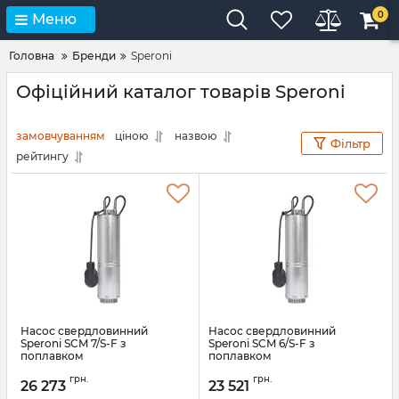
0
Меню
Головна
Бренди
Speroni
Офіційний каталог товарів Speroni
замовчуванням
ціною
назвою
Фільтр
рейтингу
Насос свердловинний
Насос свердловинний
Speroni SCM 7/S-F з
Speroni SCM 6/S-F з
поплавком
поплавком
Артикул:
АН010533
Артикул:
АН010532
грн.
грн.
26 273
23 521