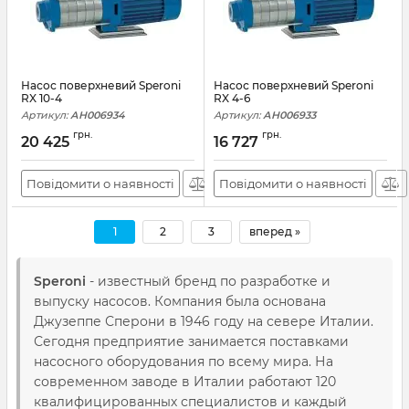
Насос поверхневий Speroni
Насос поверхневий Speroni
RX 10-4
RX 4-6
Артикул:
АН006934
Артикул:
АН006933
грн.
грн.
20 425
16 727
Повідомити о наявності
Повідомити о наявності
1
2
3
вперед »
Speroni
- известный бренд по разработке и
выпуску насосов. Компания была основана
Джузеппе Сперони в 1946 году на севере Италии.
Сегодня предприятие занимается поставками
насосного оборудования по всему мира. На
современном заводе в Италии работают 120
квалифицированных специалистов и каждый