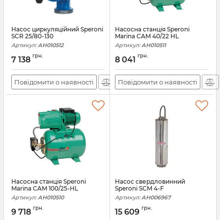
Насос циркуляційний Speroni
Насосна станція Speroni
SCR 25/80-130
Marina CAM 40/22 HL
Артикул:
АН010512
Артикул:
АН010511
грн.
грн.
7 138
8 041
Повідомити о наявності
Повідомити о наявності
Насосна станція Speroni
Насос свердловинний
Marina CAM 100/25-HL
Speroni SCM 4-F
Артикул:
АН010510
Артикул:
АН006967
грн.
грн.
9 718
15 609