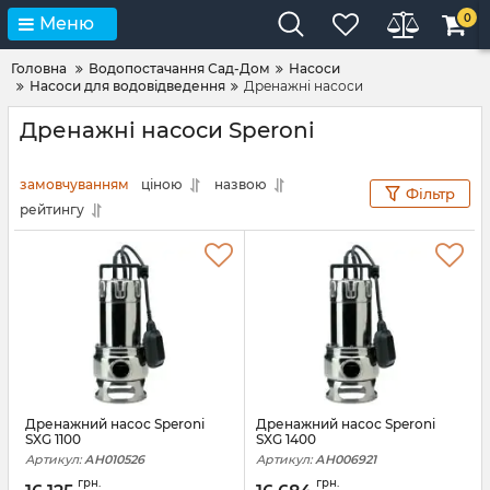
0
Меню
Головна
Водопостачання Сад-Дом
Насоси
Насоси для водовідведення
Дренажні насоси
Дренажні насоси Speroni
замовчуванням
ціною
назвою
Фільтр
рейтингу
Дренажний насос Speroni
Дренажний насос Speroni
SXG 1100
SXG 1400
Артикул:
АН010526
Артикул:
АН006921
грн.
грн.