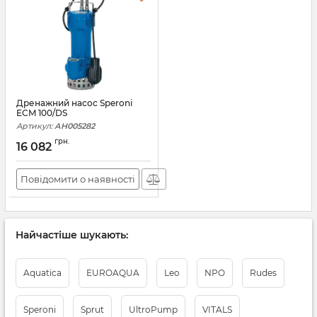
Дренажний насос Speroni
ECM 100/DS
Артикул:
АН005282
грн.
16 082
Повідомити о наявності
Найчастіше шукають:
Aquatica
EUROAQUA
Leo
NPO
Rudes
Speroni
Sprut
UltrоPump
VITALS