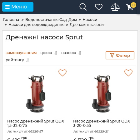
0
Меню
Головна
Водопостачання Сад-Дом
Насоси
Насоси для водовідведення
Дренажні насоси
Дренажні насоси Sprut
замовчуванням
ціною
назвою
Фільтр
рейтингу
Насос дренажний Sprut QDX
Насос дренажний Sprut QDX
1,5-32-0,75
3-20-0,55
Артикул:
st-16326-21
Артикул:
st-16325-21
грн.
грн.