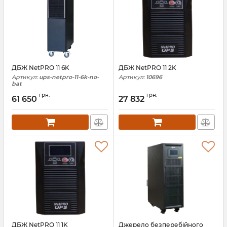
ДБЖ NetPRO 11 6K
ДБЖ NetPRO 11 2K
Артикул:
ups-netpro-11-6k-no-
Артикул:
10696
bat
грн.
грн.
61 650
27 832
ДБЖ NetPRO 11 1K
Джерело безперебійного