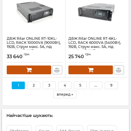
ДБЖ Ritar ONLINE RT-10KL-
ДБЖ Ritar ONLINE RT-6KL-
LCD, RACK 10000VA (9000Вт),
LCD, RACK 6000VA (5400Вт),
192В, Струм макс. 5A, під
192В, Струм макс. 5A, під
зовнішній АКБ
зовнішній АКБ
грн.
грн.
33 640
25 740
Артикул:
01189
Артикул:
01205
1
2
3
4
5
...
9
вперед »
Найчастіше шукають: