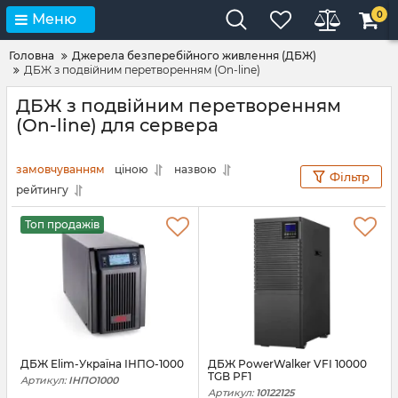
0
Меню
Головна
Джерела безперебійного живлення (ДБЖ)
ДБЖ з подвійним перетворенням (On-line)
ДБЖ з подвійним перетворенням
(On-line) для сервера
замовчуванням
ціною
назвою
Фільтр
рейтингу
Топ продажів
ДБЖ Elim-Україна ІНПО-1000
ДБЖ PowerWalker VFI 10000
TGB PF1
Артикул:
ІНПО1000
Артикул:
10122125