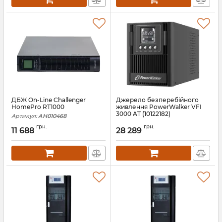
ДБЖ On-Line Challenger
Джерело безперебійного
HomePro RT1000
живлення PowerWalker VFI
3000 AT (10122182)
Артикул:
АН010468
Артикул:
10122182
грн.
грн.
11 688
28 289