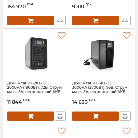
грн.
грн.
154 970
9 310
ДБЖ Ritar PT-2KL-LCD,
ДБЖ Ritar PT-3KL-LCD,
2000VA (1800Вт), 72В, Струм
3000VA (2700Вт), 96В, Струм
макс. 5A, під зовнішній АКБ
макс. 5A, під зовнішній АКБ
Артикул:
01997
Артикул:
01993
грн.
грн.
11 844
14 630