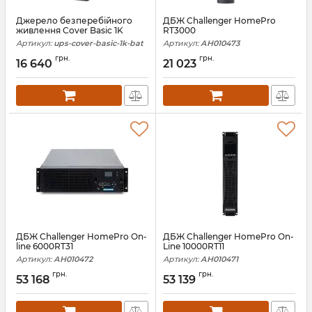
Джерело безперебійного
ДБЖ Challenger HomePro
живлення Cover Basic 1K
RT3000
Артикул:
ups-cover-basic-1k-bat
Артикул:
АН010473
грн.
грн.
16 640
21 023
ДБЖ Challenger HomePro On-
ДБЖ Challenger HomePro On-
line 6000RT31
Line 10000RT11
Артикул:
АН010472
Артикул:
АН010471
грн.
грн.
53 168
53 139