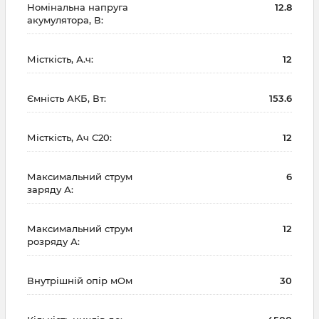
Номінальна напруга
12.8
акумулятора, В:
Місткість, А.ч:
12
Ємність АКБ, Вт:
153.6
Місткість, Ач С20:
12
Максимальний струм
6
заряду А:
Максимальний струм
12
розряду А:
Внутрішній опір мОм
30