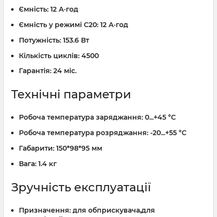
Ємність:
12 А·год
Ємність у режимі C20:
12 А·год
Потужність:
153.6 Вт
Кількість циклів:
4500
Гарантія:
24 міс.
Технічні параметри
Робоча температура заряджання:
0...+45 °C
Робоча температура розряджання:
-20...+55 °C
Габарити:
150*98*95 мм
Вага:
1.4 кг
Зручність експлуатації
Призначення:
для обприскувача,для