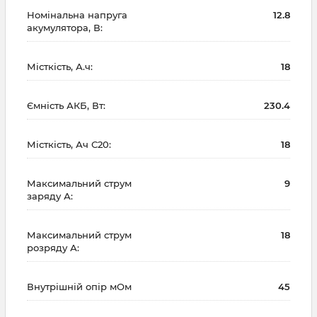
Номінальна напруга
12.8
акумулятора, В:
Місткість, А.ч:
18
Ємність АКБ, Вт:
230.4
Місткість, Ач С20:
18
Максимальний струм
9
заряду А:
Максимальний струм
18
розряду А:
Внутрішній опір мОм
45