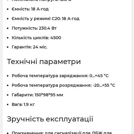
Ємність:
18 А·год
Ємність у режимі C20:
18 А·год
Потужність:
230.4 Вт
Кількість циклів:
4500
Гарантія:
24 міс.
Технічні параметри
Робоча температура заряджання:
0...+45 °C
Робоча температура розряджання:
-20...+55 °C
Габарити:
150*98*95 мм
Вага:
1.9 кг
Зручність експлуатації
Призначення:
для сигналізації,для ДБЖ,для