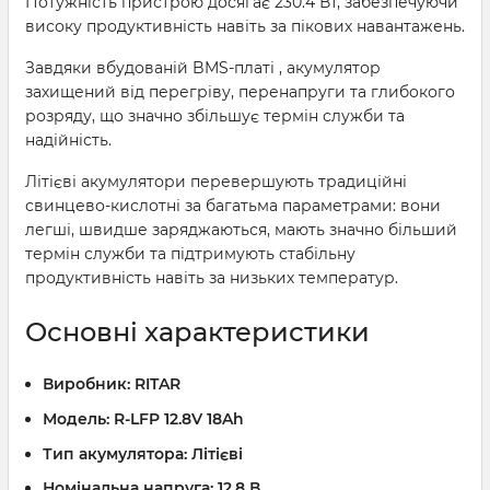
Потужність пристрою досягає 230.4 Вт, забезпечуючи
високу продуктивність навіть за пікових навантажень.
Завдяки вбудованій BMS-платі , акумулятор
захищений від перегріву, перенапруги та глибокого
розряду, що значно збільшує термін служби та
надійність.
Літієві акумулятори перевершують традиційні
свинцево-кислотні за багатьма параметрами: вони
легші, швидше заряджаються, мають значно більший
термін служби та підтримують стабільну
продуктивність навіть за низьких температур.
Основні характеристики
Виробник:
RITAR
Модель:
R-LFP 12.8V 18Ah
Тип акумулятора:
Літієві
Номінальна напруга:
12.8 В