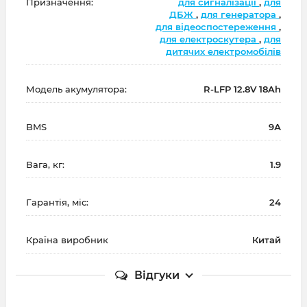
Призначення:
для сигналізації
,
для
ДБЖ
,
для генератора
,
для відеоспостереження
,
для електроскутера
,
для
дитячих електромобілів
Модель акумулятора:
R-LFP 12.8V 18Ah
BMS
9А
Вага, кг:
1.9
Гарантія, міс:
24
Країна виробник
Китай
Відгуки