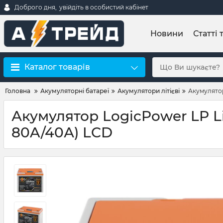
Доброго дня,
увійдіть в особистий кабінет
Новини
Статті 
Каталог товарів
Головна
Акумуляторні батареї
Акумулятори літієві
Акумулятор
Акумулятор LogicPower LP Li
80A/40А) LCD