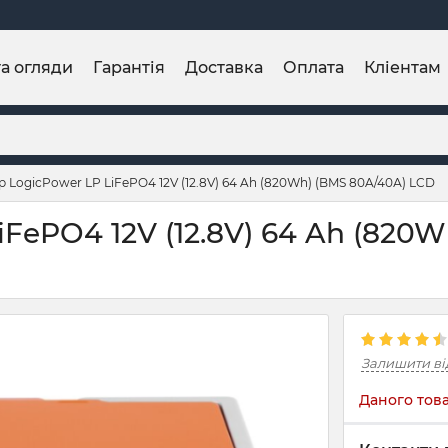
та огляди
Гарантія
Доставка
Оплата
Кліентам
 LogicPower LP LiFePO4 12V (12.8V) 64 Ah (820Wh) (BMS 80A/40А) LCD
FePO4 12V (12.8V) 64 Ah (820W
Залишити ві
Даного това