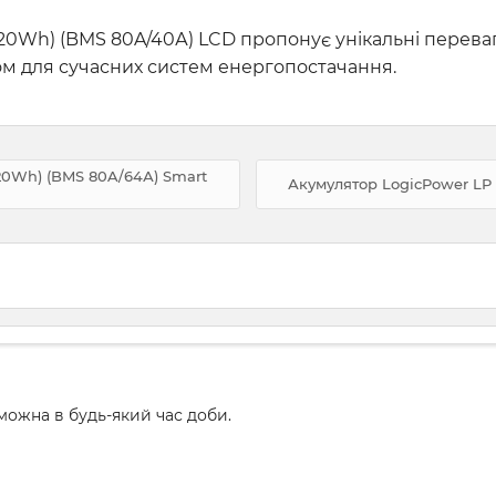
(820Wh) (BMS 80A/40А) LCD пропонує унікальні переваг
ом для сучасних систем енергопостачання.
820Wh) (BMS 80A/64А) Smart
Акумулятор LogicPower LP L
ожна в будь-який час доби.