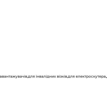
вантажувачів,для інвалідних візків,для електроскутера,