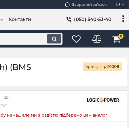
Зворотній зв'язок
Ua
Контакти
(050) 540-53-40
0
h) (BMS
lp24008
Артикул:
(
22
)
дгук
ру немає, але ми з радістю підберемо Вам аналог