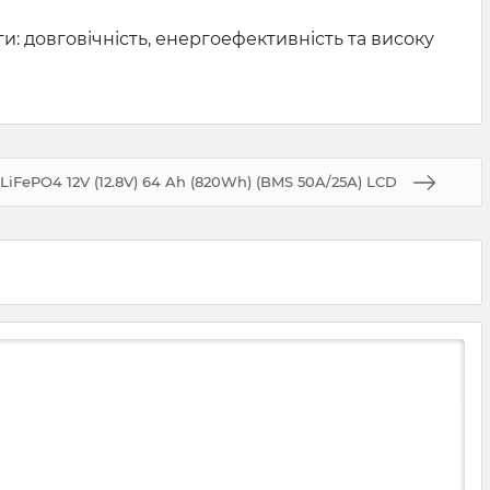
и: довговічність, енергоефективність та високу
iFePO4 12V (12.8V) 64 Ah (820Wh) (BMS 50A/25А) LCD