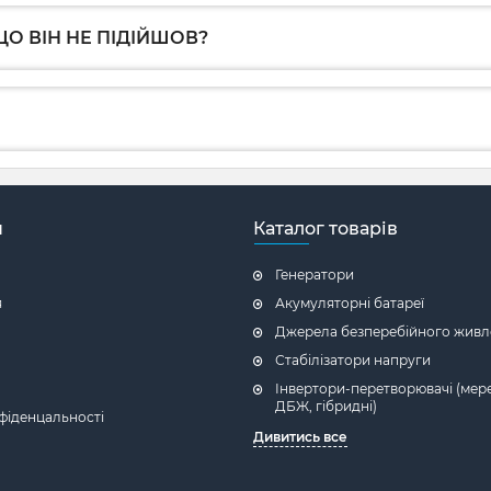
О ВІН НЕ ПІДІЙШОВ?
н
Каталог товарів
Генератори
я
Акумуляторні батареї
Джерела безперебійного живл
Стабілізатори напруги
Інвертори-перетворювачі (мере
ДБЖ, гібридні)
фіденцальності
Дивитись все