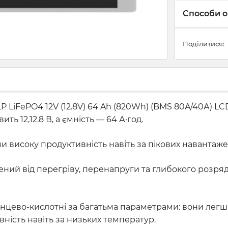
Способи о
Поділитися:
P LiFePO4 12V (12.8V) 64 Ah (820Wh) (BMS 80A/40А) LC
ь 12,12.8 В, а ємність — 64 А·год.
и високу продуктивність навіть за пікових навантаже
ений від перегріву, перенапруги та глибокого розряд
инцево-кислотні за багатьма параметрами: вони лег
ність навіть за низьких температур.