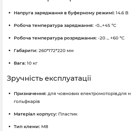
Напруга заряджання в буферному режимі:
14.6 В
Робоча температура заряджання:
-0...+45 °C
Робоча температура розряджання:
-20 ... +60 °C
Габарити:
260*172*220 мм
Вага:
10 кг
Зручність експлуатації
Призначення:
для човнових електромоторів,для на
гольфкарів
Матеріал корпусу:
Пластик
Тип клеми:
M8