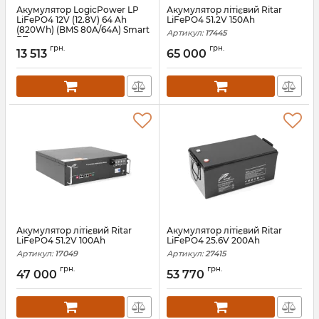
Акумулятор LogicPower LP
Акумулятор літієвий Ritar
LiFePO4 12V (12.8V) 64 Ah
LiFePO4 51.2V 150Ah
(820Wh) (BMS 80A/64А) Smart
Артикул:
17445
BT
грн.
грн.
13 513
65 000
Артикул:
LP30664
Акумулятор літієвий Ritar
Акумулятор літієвий Ritar
LiFePO4 51.2V 100Ah
LiFePO4 25.6V 200Ah
Артикул:
17049
Артикул:
27415
грн.
грн.
47 000
53 770