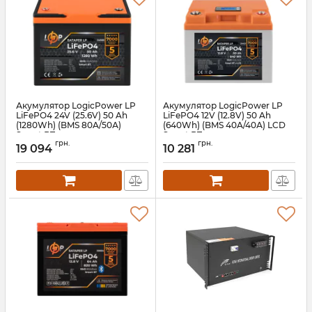
Акумулятор LogicPower LP
Акумулятор LogicPower LP
LiFePO4 24V (25.6V) 50 Ah
LiFePO4 12V (12.8V) 50 Ah
(1280Wh) (BMS 80A/50А)
(640Wh) (BMS 40A/40А) LCD
Smart BT
Smart BT
грн.
грн.
19 094
10 281
Артикул:
lp24666
Артикул:
lp24421