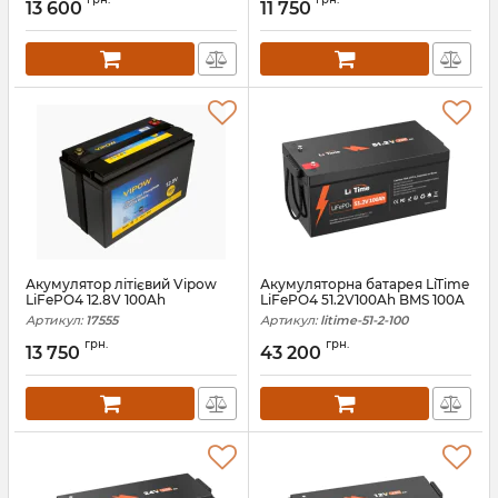
13 600
11 750
Акумулятор літієвий Vipow
Акумуляторна батарея LiTime
LiFePO4 12.8V 100Ah
LiFePO4 51.2V100Ah BMS 100A
Артикул:
17555
Артикул:
litime-51-2-100
грн.
грн.
13 750
43 200