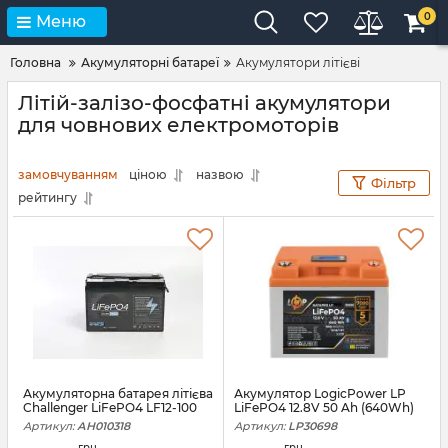
0
Меню
Головна
Акумуляторні батареї
Акумулятори літієві
Літій-залізо-фосфатні акумулятори
для човнових електромоторів
замовчуванням
ціною
назвою
Фільтр
рейтингу
Акумуляторна батарея літієва
Акумулятор LogicPower LP
Challenger LiFePO4 LF12-100
LiFePO4 12.8V 50 Ah (640Wh)
Артикул:
АН010318
Артикул:
LP30698
грн.
грн.