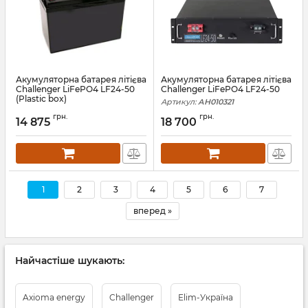
Акумуляторна батарея літієва
Акумуляторна батарея літієва
Challenger LiFePO4 LF24-50
Challenger LiFePO4 LF24-50
(Plastic box)
Артикул:
АН010321
Артикул:
12290
грн.
грн.
14 875
18 700
1
2
3
4
5
6
7
вперед »
Найчастіше шукають:
Axioma energy
Challenger
Elim-Україна