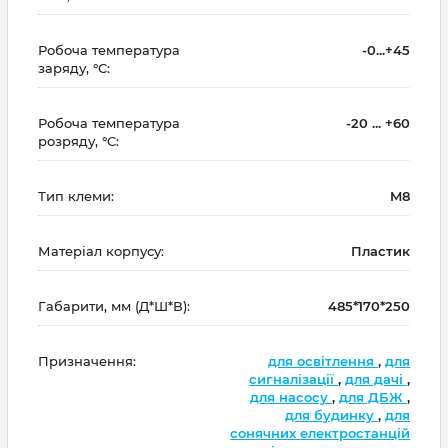
Робоча температура
-0...+45
заряду, °C:
Робоча температура
-20 ... +60
розряду, °C:
Тип клеми:
M8
Матеріал корпусу:
Пластик
Габарити, мм (Д*Ш*В):
485*170*250
Призначення:
для освітлення
,
для
сигналізації
,
для дачі
,
для насосу
,
для ДБЖ
,
для будинку
,
для
сонячних електростанцій