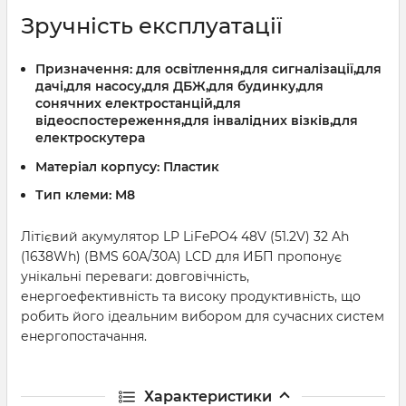
Зручність експлуатації
Призначення:
для освітлення,для сигналізації,для
дачі,для насосу,для ДБЖ,для будинку,для
сонячних електростанцій,для
відеоспостереження,для інвалідних візків,для
електроскутера
Матеріал корпусу:
Пластик
Тип клеми:
M8
Літієвий акумулятор LP LiFePO4 48V (51.2V) 32 Ah
(1638Wh) (BMS 60A/30А) LCD для ИБП пропонує
унікальні переваги: довговічність,
енергоефективність та високу продуктивність, що
робить його ідеальним вибором для сучасних систем
енергопостачання.
Характеристики