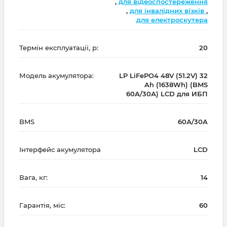
,
для відеоспостереження
,
для інвалідних візків
,
для електроскутера
Термін експлуатації, р:
20
Модель акумулятора:
LP LiFePO4 48V (51.2V) 32
Ah (1638Wh) (BMS
60A/30А) LCD для ИБП
BMS
60А/30A
Інтерфейс акумулятора
LCD
Вага, кг:
14
Гарантія, міс:
60