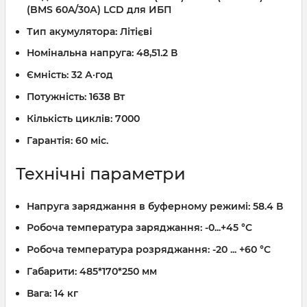
(BMS 60A/30А) LCD для ИБП
Тип акумулятора:
Літієві
Номінальна напруга:
48,51.2 В
Ємність:
32 А·год
Потужність:
1638 Вт
Кількість циклів:
7000
Гарантія:
60 міс.
Технічні параметри
Напруга заряджання в буферному режимі:
58.4 В
Робоча температура заряджання:
-0...+45 °C
Робоча температура розряджання:
-20 ... +60 °C
Габарити:
485*170*250 мм
Вага:
14 кг