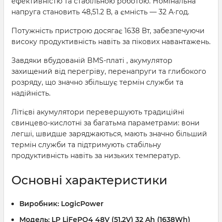
ефективністю та стабільною роботою. Номінальна
напруга становить 48,51.2 В, а ємність — 32 А·год.
Потужність пристрою досягає 1638 Вт, забезпечуючи
високу продуктивність навіть за пікових навантажень.
Завдяки вбудованій BMS-платі , акумулятор
захищений від перегріву, перенапруги та глибокого
розряду, що значно збільшує термін служби та
надійність.
Літієві акумулятори перевершують традиційні
свинцево-кислотні за багатьма параметрами: вони
легші, швидше заряджаються, мають значно більший
термін служби та підтримують стабільну
продуктивність навіть за низьких температур.
Основні характеристики
Виробник:
LogicPower
Модель:
LP LiFePO4 48V (51.2V) 32 Ah (1638Wh)