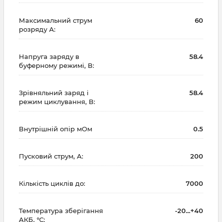
Максимальний струм
60
розряду А:
Напруга заряду в
58.4
буферному режимі, В:
Зрівняльний заряд і
58.4
режим циклування, В:
Внутрішній опір мОм
0.5
Пусковий струм, А:
200
Кількість циклів до:
7000
Температура зберігання
-20...+40
АКБ, °C: