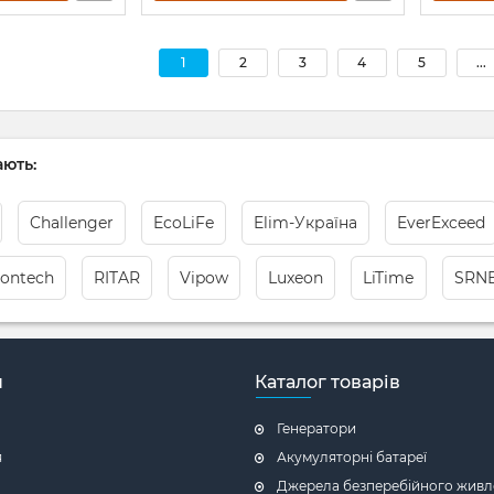
1
2
3
4
5
...
ють:
Challenger
EcoLiFe
Elim-Україна
EverExceed
lontech
RITAR
Vipow
Luxeon
LiTimе
SRN
н
Каталог товарів
Генератори
я
Акумуляторні батареї
Джерела безперебійного живл