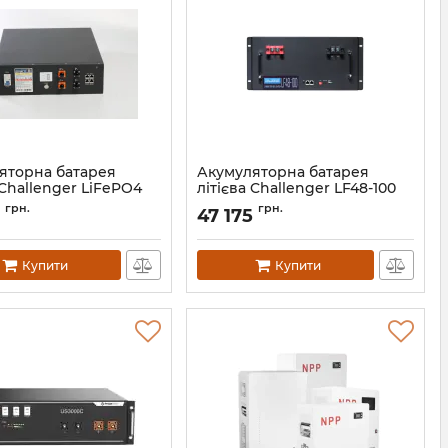
яторна батарея
Акумуляторна батарея
 Challenger LiFePO4
літієва Challenger LF48-100
100 CAN
LiFePO4
грн.
грн.
47 175
13609
Артикул:
АН010324
Купити
Купити