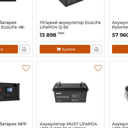
батарея
Літієвий акумулятор EcoLiFe
Акумул
 EcoLiFe 48-
LiFePO4 12-50
Pylont
48В 74A
Артикул:
12292
грн.
13 898
57 96
Артикул:
ти
Купити
батарея NPP
Акумулятор MUST LiFePO4
Акумул