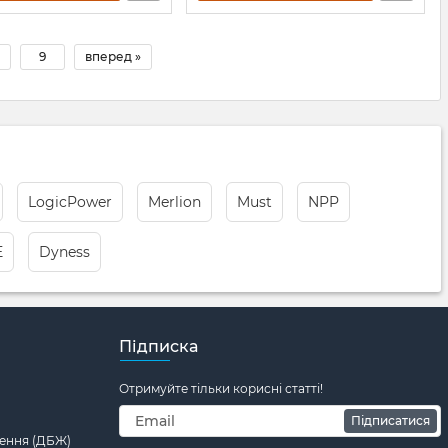
9
вперед »
LogicPower
Merlion
Must
NPP
E
Dyness
Підписка
Отримуйте тільки корисні статті!
Підписатися
ення (ДБЖ)