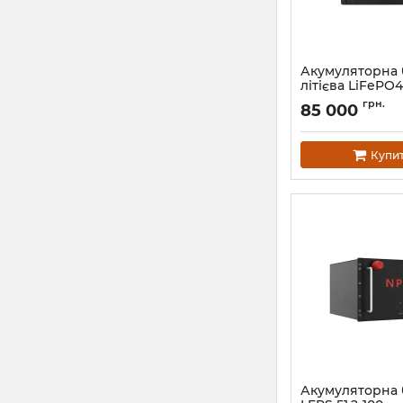
Акумуляторна 
літієва LiFePO4
220
грн.
85 000
Артикул:
11562
Купи
Акумуляторна 