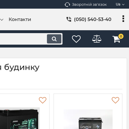
Зворотній зв'язок
Ua
Контакти
(050) 540-53-40
0
я будинку