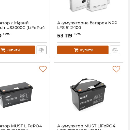
ятор літієвий
Акумуляторна батарея NPP
ech US3000С (LiFePo4
LFS 51.2-100
)
Артикул:
13603
грн.
грн.
0
53 119
11376
Купити
Купити
ятор MUST LiFePO4
Акумулятор MUST LiFePO4