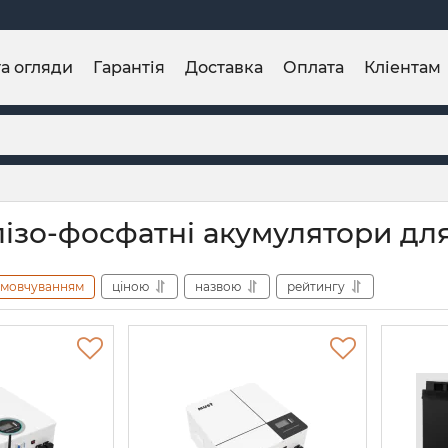
та огляди
Гарантія
Доставка
Оплата
Кліентам
алізо-фосфатні акумулятори дл
амовчуванням
ціною
назвою
рейтингу