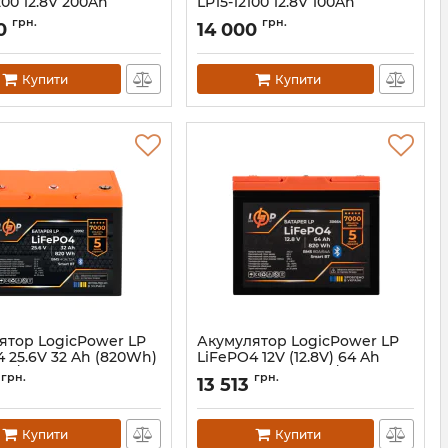
200 12.8V 200Ah
LP15-12100 12.8V 100Ah
32859
Артикул:
32858
грн.
грн.
0
14 000
Купити
Купити
ятор LogicPower LP
Акумулятор LogicPower LP
 25.6V 32 Ah (820Wh)
LiFePO4 12V (12.8V) 64 Ah
0A/32А) Smart BT
(820Wh) (BMS 80A/64А)
грн.
грн.
13 513
Smart BT
LP29992
Артикул:
LP30664
Купити
Купити