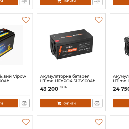
ти
Купити
тієвий Vipow
Акумуляторна батарея
Акумул
100Ah
LiTime LiFePO4 51.2V100Ah
LiTime
BMS 100A
BMS 10
грн.
43 200
24 75
Артикул:
litime-51-2-100
Артикул:
ти
Купити