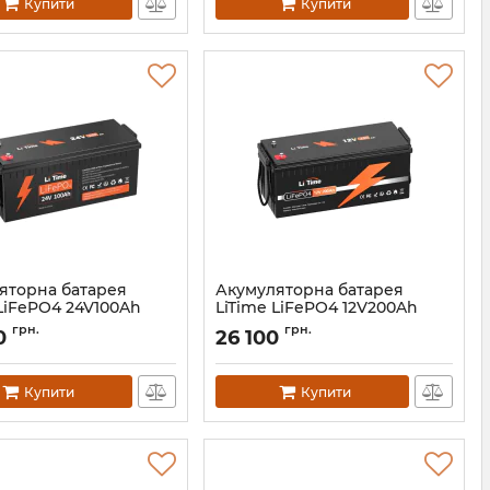
Купити
Купити
яторна батарея
Акумуляторна батарея
 LiFePO4 24V100Ah
LiTime LiFePO4 12V200Ah
0A
BMS 100A
грн.
грн.
0
26 100
litime-24-100
Артикул:
litime-12-200
Купити
Купити