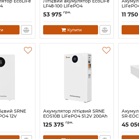
лятор EcoLiFe
Літієвий акумулятор EcoLiFe
Акумул
O4
LF48-100 LiFePO4
LiFePO4
Артикул:
АН010604
Артикул:
грн.
53 975
11 750
ти
Купити
тієвий SRNE
Акумулятор літієвий SRNE
Акумул
PO4 12V
EOS10B LiFePO4 51.2V 200Ah
SR-EOC
Ah)
(48V-200Ah)
100Ah (
грн.
125 375
45 05
Артикул:
EOS10B
Артикул: