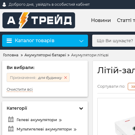
Доброго дня,
увійдіть в особистий кабінет
Новини
Статті 
Каталог товарів
Головна
Акумуляторні батареї
Акумулятори літієві
Ви вибрали:
Літій-з
Призначення::
для будинку
Сортувати по:
з
Очистити всі
Категорії
Гелеві акумулятори
Мультигелеві акумулятори