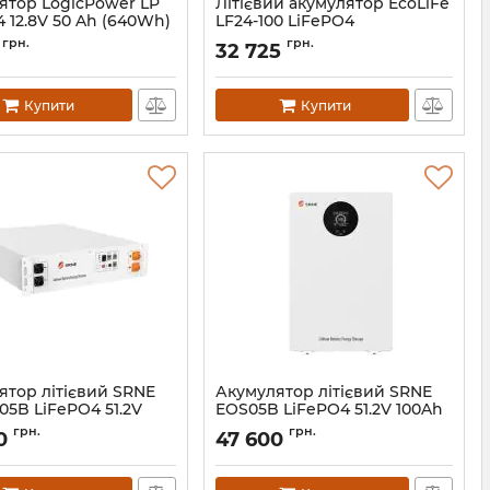
ятор LogicPower LP
Літієвий акумулятор EcoLiFe
 12.8V 50 Ah (640Wh)
LF24-100 LiFePO4
LP30698
Артикул:
АН010599
грн.
грн.
32 725
Купити
Купити
ятор літієвий SRNE
Акумулятор літієвий SRNE
05B LiFePO4 51.2V
EOS05B LiFePO4 51.2V 100Ah
48V-100Ah)
(48V-100Ah)
грн.
грн.
0
47 600
EOC05B
Артикул:
EOS05B