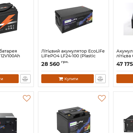
батарея
Літієвий акумулятор EcoLiFe
Акумул
 12V100Ah
LiFePO4 LF24-100 (Plastic
літієва
box)
LFP48-
грн.
28 560
47 175
00
Артикул:
12294
Артикул:
ти
Купити