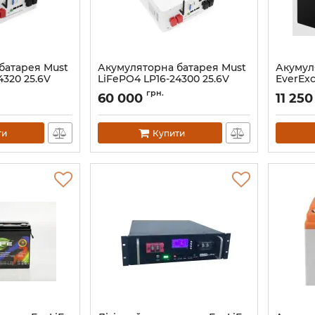
батарея Must
Акумуляторна батарея Must
Акумул
4320 25.6V
LiFePO4 LP16-24300 25.6V
EverExc
300Ah
100 (12
грн.
60 000
11 250
Артикул:
44317
Артикул:
ти
Купити