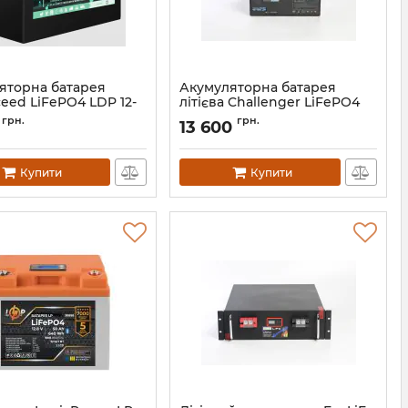
яторна батарея
Акумуляторна батарея
eed LiFePO4 LDP 12-
літієва Challenger LiFePO4
.8V-100AH)
LF12-100
грн.
грн.
13 600
bat-everexceed-ldp-12-100
Артикул:
АН010318
Купити
Купити