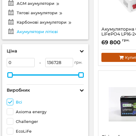
AGM акумулятори
Тягові акумулятори
Карбонові акумулятори
Акумуляторна 
Акумулятори літієві
LiFePO4 LP16-2
320Ah
грн.
69 800
Артикул:
45525
Ціна
Купи
-
грн.
Виробник
Всі
Axioma energy
Challenger
EcoLiFe