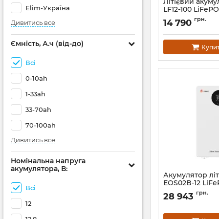
Літієвий акуму
Elim-Україна
LF12-100 LiFeP
Артикул:
АН010594
грн.
14 790
Дивитись все
Ємність, А.ч (від-до)
Купи
Всі
0-10ah
1-33ah
33-70ah
70-100ah
Дивитись все
Номінальна напруга
акумулятора, В:
Акумулятор лі
EOS02B-12 LiFe
Всі
200Ah (12V-200
грн.
28 943
Артикул:
EOS02B-12
12