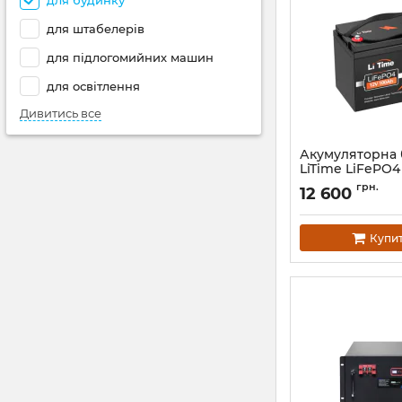
для будинку
для штабелерів
для підлогомийних машин
для освітлення
Дивитись все
Акумуляторна 
LiTime LiFePO4
BMS 100A
грн.
12 600
Артикул:
litime-12-1
Купи