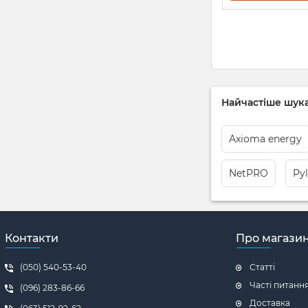
Найчастіше шука
Axioma energy
NetPRO
Py
Контакти
Про магази
(050) 540-53-40
Статті
Часті питанн
(096) 283-86-66
Доставка