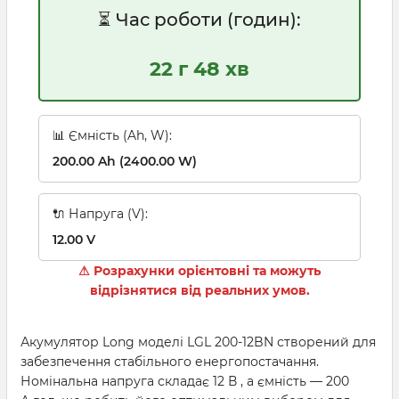
⏳ Час роботи (годин):
22 г 48 хв
📊 Ємність (Ah, W):
200.00 Ah (2400.00 W)
🔌 Напруга (V):
12.00 V
⚠ Розрахунки орієнтовні та можуть
відрізнятися від реальних умов.
Акумулятор Long моделі LGL 200-12BN створений для
забезпечення стабільного енергопостачання.
Номінальна напруга складає 12 В , а ємність — 200