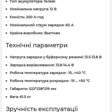
Тип акумулятора:
Гелеві
Номінальна напруга:
12 В
Ємність:
200 А·год
Номінальний струм зарядки:
60 А
Країна-виробник:
Вьетнам
Технічні параметри
Напруга зарядки у буферному режимі:
13.5-13.8 В
Зарядка вирівнювання:
13.8-14.4 В
Робоча температура зарядки:
-15...+40 °C
Робоча температура розрядки:
-15 ... +50 °C
Габарити:
522*238*219 мм
Вага:
61.5 кг
Зручність експлуатації