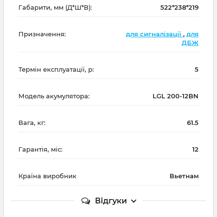
Габарити, мм (Д*Ш*В):
522*238*219
Призначення:
для сигналізації
,
для
ДБЖ
Термін експлуатації, р:
5
Модель акумулятора:
LGL 200-12BN
Вага, кг:
61.5
Гарантія, міс:
12
Країна виробник
Вьетнам
Відгуки