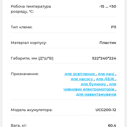
Робоча температура
-15 ... +50
розряду, °C:
Тип клеми:
F11
Матеріал корпусу:
Пластик
Габарити, мм (Д*Ш*В):
522*240*224
Призначення:
для освітлення
,
для дачі
,
для насосу
,
для ДБЖ
,
для будинку
,
для
човнових електромоторів
,
для навантажувачів
Модель акумулятора:
UCG200-12
Вага, кг:
60.4