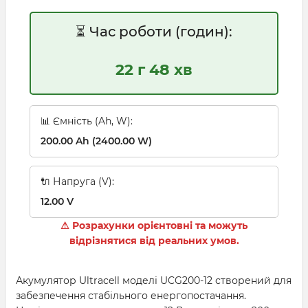
⏳ Час роботи (годин):
22 г 48 хв
📊 Ємність (Ah, W):
200.00 Ah (2400.00 W)
🔌 Напруга (V):
12.00 V
⚠ Розрахунки орієнтовні та можуть
відрізнятися від реальних умов.
Акумулятор Ultracell моделі UCG200-12 створений для
забезпечення стабільного енергопостачання.