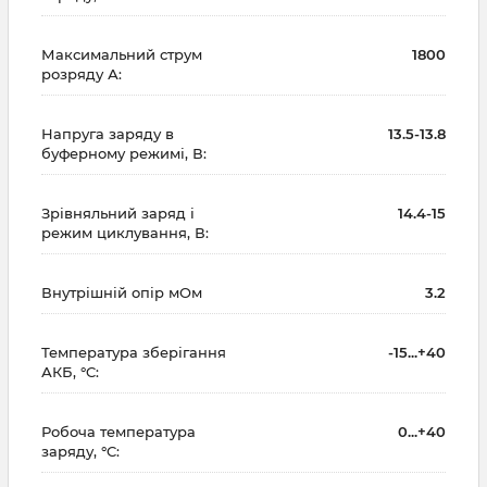
Максимальний струм
1800
розряду А:
Напруга заряду в
13.5-13.8
буферному режимі, В:
Зрівняльний заряд і
14.4-15
режим циклування, В:
Внутрішній опір мОм
3.2
Температура зберігання
-15...+40
АКБ, °C:
Робоча температура
0...+40
заряду, °C: