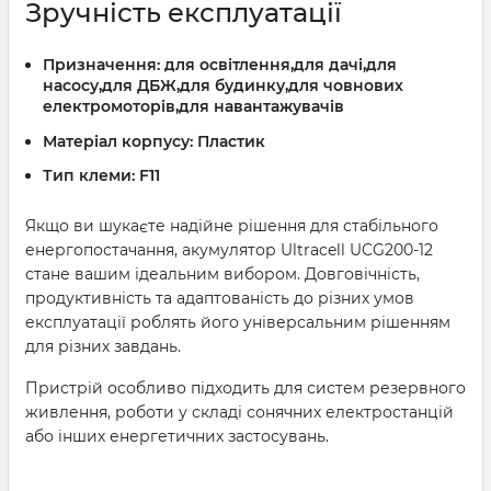
Зручність експлуатації
Призначення:
для освітлення,для дачі,для
насосу,для ДБЖ,для будинку,для човнових
електромоторів,для навантажувачів
Матеріал корпусу:
Пластик
Тип клеми:
F11
Якщо ви шукаєте надійне рішення для стабільного
енергопостачання, акумулятор Ultracell UCG200-12
стане вашим ідеальним вибором. Довговічність,
продуктивність та адаптованість до різних умов
експлуатації роблять його універсальним рішенням
для різних завдань.
Пристрій особливо підходить для систем резервного
живлення, роботи у складі сонячних електростанцій
або інших енергетичних застосувань.