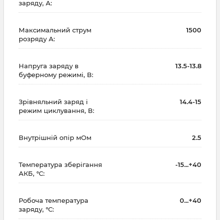
заряду, А:
Максимальний струм
1500
розряду А:
Напруга заряду в
13.5-13.8
буферному режимі, В:
Зрівняльний заряд і
14.4-15
режим циклування, В:
Внутрішній опір мОм
2.5
Температура зберігання
-15...+40
АКБ, °C:
Робоча температура
0...+40
заряду, °C: