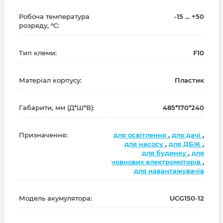
Робоча температура
-15 ... +50
розряду, °C:
Тип клеми:
F10
Матеріал корпусу:
Пластик
Габарити, мм (Д*Ш*В):
485*170*240
Призначення:
для освітлення
,
для дачі
,
для насосу
,
для ДБЖ
,
для будинку
,
для
човнових електромоторів
,
для навантажувачів
Модель акумулятора:
UCG150-12