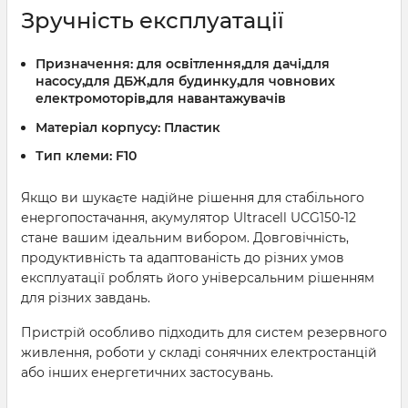
Зручність експлуатації
Призначення:
для освітлення,для дачі,для
насосу,для ДБЖ,для будинку,для човнових
електромоторів,для навантажувачів
Матеріал корпусу:
Пластик
Тип клеми:
F10
Якщо ви шукаєте надійне рішення для стабільного
енергопостачання, акумулятор Ultracell UCG150-12
стане вашим ідеальним вибором. Довговічність,
продуктивність та адаптованість до різних умов
експлуатації роблять його універсальним рішенням
для різних завдань.
Пристрій особливо підходить для систем резервного
живлення, роботи у складі сонячних електростанцій
або інших енергетичних застосувань.