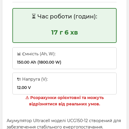
⏳ Час роботи (годин):
17 г 6 хв
📊 Ємність (Ah, W):
150.00 Ah (1800.00 W)
🔌 Напруга (V):
12.00 V
⚠ Розрахунки орієнтовні та можуть
відрізнятися від реальних умов.
Акумулятор Ultracell моделі UCG150-12 створений для
забезпечення стабільного енергопостачання.