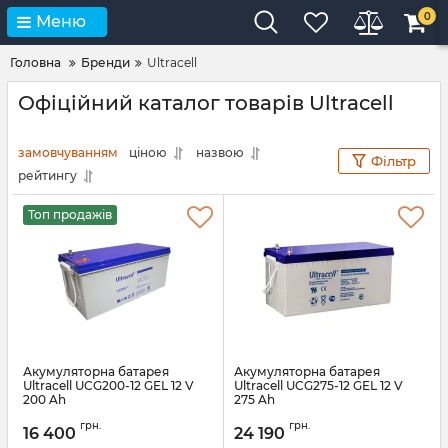
0
Меню
Головна
Бренди
Ultracell
Офіційний каталог товарів Ultracell
замовчуванням
ціною
назвою
Фільтр
рейтингу
Топ продажів
Акумуляторна батарея
Акумуляторна батарея
Ultracell UCG200-12 GEL 12 V
Ultracell UCG275-12 GEL 12 V
200 Ah
275 Ah
Артикул:
28082
Артикул:
29376
грн.
грн.
16 400
24 190