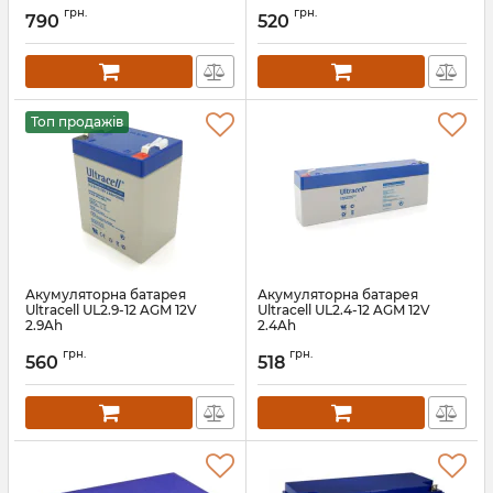
грн.
грн.
790
520
Топ продажів
Акумуляторна батарея
Акумуляторна батарея
Ultracell UL2.9-12 AGM 12V
Ultracell UL2.4-12 AGM 12V
2.9Ah
2.4Ah
Артикул:
37511
Артикул:
33389
грн.
грн.
560
518