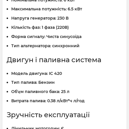
Максимальна потужність:
6.5 кВт
Напруга генератора:
230 В
Кількість фаз:
1 фаза (220В)
Форма сигналу:
Чиста синусоїда
Тип альтернатора:
синхронний
Двигун і паливна система
Модель двигуна:
IC 420
Тип палива:
Бензин
Об'єм паливного бака:
25 л
Витрата палива:
0.38 л/кВт*ч л/год
Зручність експлуатації
Лічильник мотогодин:
Є