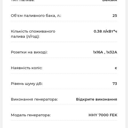
Об'єм паливного бака, л.:
25
Кількість споживаного
0.38 л/кВт*ч
палива (л/год):
Розетки на виході:
1x16A , 1х32А
Наявність коліс:
є
Рівень шуму дБ:
73
Виконання генератора:
Відкрите виконання
Модель генератора:
HHY 7000 FEK