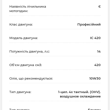
Наявність лічильника
Є
мотогодин:
Клас двигуна:
Професійний
Модель двигуна:
IC 420
Потужність двигуна, л.с:
14
Об'єм двигуна см3:
420
Олія, що рекомендується:
10W30
Тип двигуна:
1-цил. 4х тактный. (OHV).
воздушное охлаждение
Тип палива:
Бензин