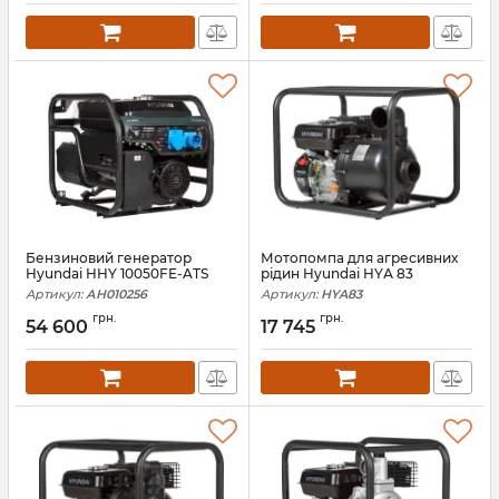
Бензиновий генератор
Мотопомпа для агресивних
Hyundai HHY 10050FE-ATS
рідин Hyundai HYА 83
Артикул:
АН010256
Артикул:
HYA83
грн.
грн.
54 600
17 745