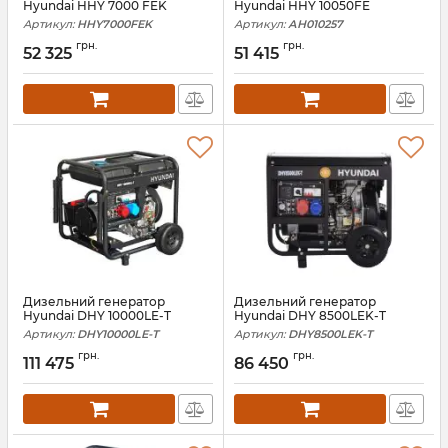
Hyundai HHY 7000 FEK
Hyundai HHY 10050FE
Артикул:
HHY7000FEK
Артикул:
АН010257
грн.
грн.
52 325
51 415
Дизельний генератор
Дизельний генератор
Hyundai DHY 10000LE-T
Hyundai DHY 8500LEK-T
Артикул:
DHY10000LE-T
Артикул:
DHY8500LEK-T
грн.
грн.
111 475
86 450