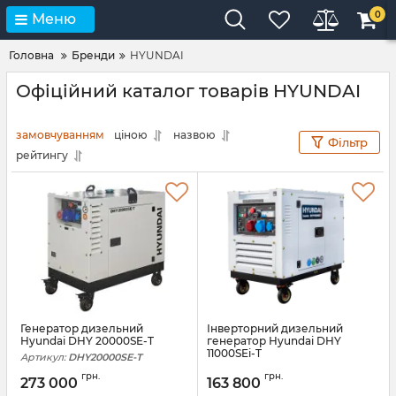
0
Меню
Головна
Бренди
HYUNDAI
Офіційний каталог товарів HYUNDAI
замовчуванням
ціною
назвою
Фільтр
рейтингу
Генератор дизельний
Інверторний дизельний
Hyundai DHY 20000SE-T
генератор Hyundai DHY
11000SEi-T
Артикул:
DHY20000SE-T
Артикул:
DHY11000SEi-T
грн.
грн.
273 000
163 800