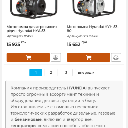
Мотопомпа для агресивних
Мотопомпа Hyundai HYH 53-
рідин Hyundai HYА 53
80
Артикул:
HYA53
Артикул:
HYH53-80
грн.
грн.
15 925
15 652
1
2
3
вперед »
Компания-производитель
HYUNDAI
выпускает
просто огромный ассортимент техники и
оборудования для эксплуатации в быту.
Изготавливаемые с помощью последних
технологических разработок дизельные, газовые
и
бензиновые
, включая инверторные,
генераторы
компании способны обеспечить