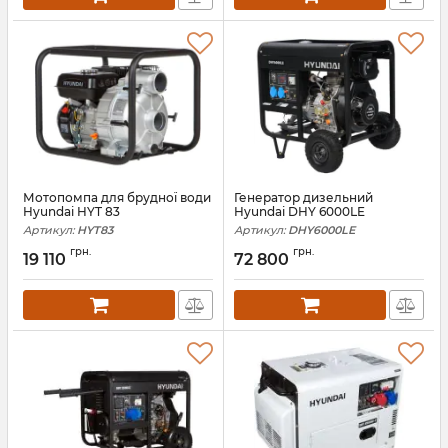
Мотопомпа для брудної води
Генератор дизельний
Hyundai HYT 83
Hyundai DHY 6000LE
Артикул:
HYT83
Артикул:
DHY6000LE
грн.
грн.
19 110
72 800