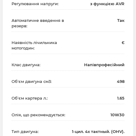
Регулювання напруги:
з функцією AVR
Автоматичне введення в
Так
резерв:
Наявність лічильника
Є
мотогодин:
Клас двигуна:
Напівпрофесійний
Об'єм двигуна см3:
498
Об'єм картера л.:
1.65
Олія, що рекомендується:
10W30
Тип двигуна:
1-цил. 4х тактный. (OHV).