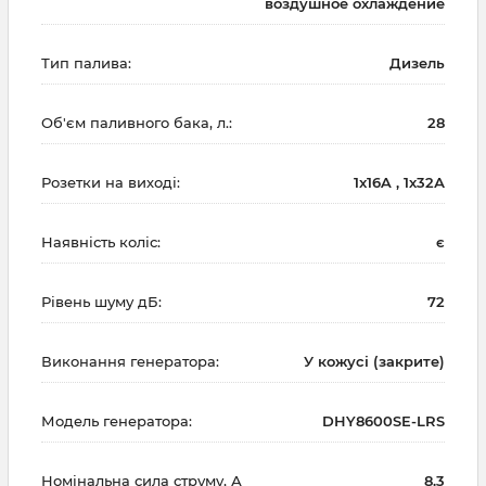
воздушное охлаждение
Тип палива:
Дизель
Об'єм паливного бака, л.:
28
Розетки на виході:
1x16A , 1х32А
Наявність коліс:
є
Рівень шуму дБ:
72
Виконання генератора:
У кожусі (закрите)
Модель генератора:
DHY8600SE-LRS
Номінальна сила струму, А
8.3