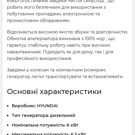
енергопостачання завдяки чистій синусоїді , що
робить його безпечним для використання з
побутовими приладами, електронікою та
промисловим обладнанням.
Відрізняється високою якістю збірки та довговічністю.
Обмотка альтернатора виконана з 100% міді , що
гарантує стабільну роботу навіть при високих
навантаженнях. Підходить як для дому, так і для
професійного використання.
Завдяки є колесам та компактним розмірам,
генератор легко транспортувати та встановлювати.
Основні характеристики
Виробник:
HYUNDAI
Тип генератора:
дизельний
Номінальна потужність:
6 кВт
Максимальна потужність:
6.3 кВт