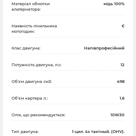
Матеріал обмотки
мідь 100%
альтернатора:
Наявність лічильника
Є
мотогодин:
Клас двигуна:
Напівпрофесійний
Потужність двигуна, л.с:
12
Об'єм двигуна см3:
498
Об'єм картера л.:
1.6
Олія, що рекомендується:
10W30
Тип двигуна:
1-цил. 4х тактный. (OHV).