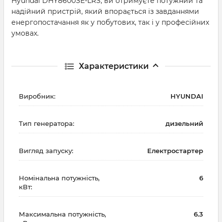
Hyundai DHY8600SE-LRS, ви отримуєте потужний та
надійний пристрій, який впорається із завданнями
енергопостачання як у побутових, так і у професійних
умовах.
Характеристики
Виробник:
HYUNDAI
Тип генератора:
дизельний
Вигляд запуску:
Електростартер
Номінальна потужність,
6
кВт:
Максимальна потужність,
6.3