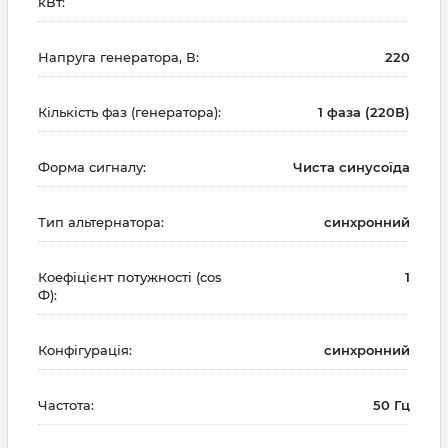
кВт:
Напруга генератора, В:
220
Кількість фаз (генератора):
1 фаза (220В)
Форма сигналу:
Чиста синусоїда
Тип альтернатора:
синхронний
Коефіцієнт потужності (cos
1
Ф):
Конфігурація:
синхронний
Частота:
50 Гц