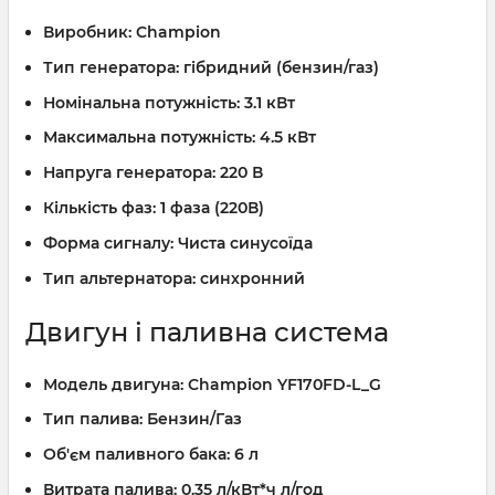
Виробник:
Champion
Тип генератора:
гібридний (бензин/газ)
Номінальна потужність:
3.1 кВт
Максимальна потужність:
4.5 кВт
Напруга генератора:
220 В
Кількість фаз:
1 фаза (220В)
Форма сигналу:
Чиста синусоїда
Тип альтернатора:
синхронний
Двигун і паливна система
Модель двигуна:
Champion YF170FD-L_G
Тип палива:
Бензин/Газ
Об'єм паливного бака:
6 л
Витрата палива:
0.35 л/кВт*ч л/год