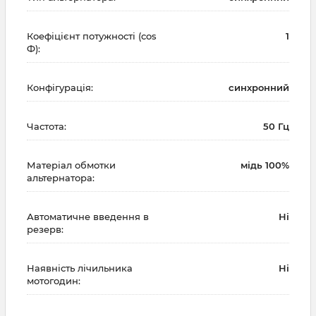
Коефіцієнт потужності (cos
1
Ф):
Конфігурація:
синхронний
Частота:
50 Гц
Матеріал обмотки
мідь 100%
альтернатора:
Автоматичне введення в
Ні
резерв:
Наявність лічильника
Ні
мотогодин: