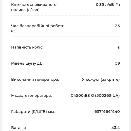
Кількість споживаного
0.35 л/кВт*ч
палива (л/год):
Час безперебійної роботи,
7.5
ч.:
Наявність коліс:
є
Рівень шуму дБ:
59
Виконання генератора:
У кожусі (закрите)
Модель генератора:
C4500iES G (500263-UA)
Габарити (Д*Ш*В) мм.:
637*464*440
Вага, кг:
43.4