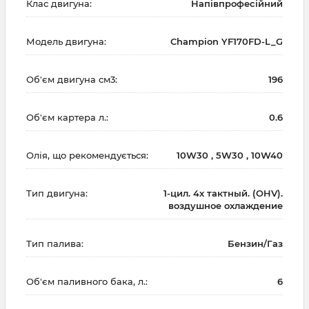
Клас двигуна:
Напівпрофесійний
Модель двигуна:
Champion YF170FD-L_G
Об'єм двигуна см3:
196
Об'єм картера л.:
0.6
Олія, що рекомендується:
10W30 , 5W30 , 10W40
Тип двигуна:
1-цил. 4х тактный. (OHV).
воздушное охлаждение
Тип палива:
Бензин/Газ
Об'єм паливного бака, л.:
6