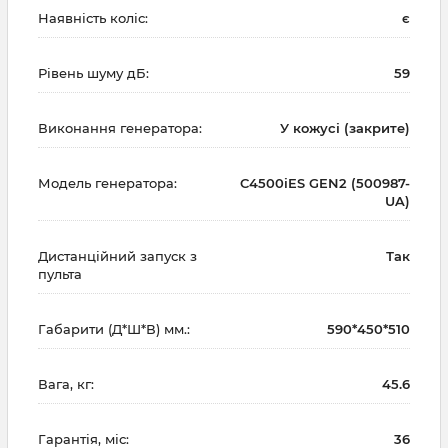
Наявність коліс:
є
Рівень шуму дБ:
59
Виконання генератора:
У кожусі (закрите)
Модель генератора:
C4500iES GEN2 (500987-
UA)
Дистанційний запуск з
Так
пульта
Габарити (Д*Ш*В) мм.:
590*450*510
Вага, кг:
45.6
Гарантія, міс:
36