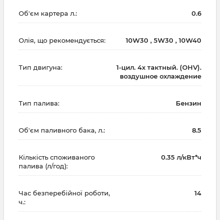
Об'єм картера л.:
0.6
Олія, що рекомендується:
10W30 , 5W30 , 10W40
Тип двигуна:
1-цил. 4х тактный. (OHV).
воздушное охлаждение
Тип палива:
Бензин
Об'єм паливного бака, л.:
8.5
Кількість споживаного
0.35 л/кВт*ч
палива (л/год):
Час безперебійної роботи,
14
ч.: