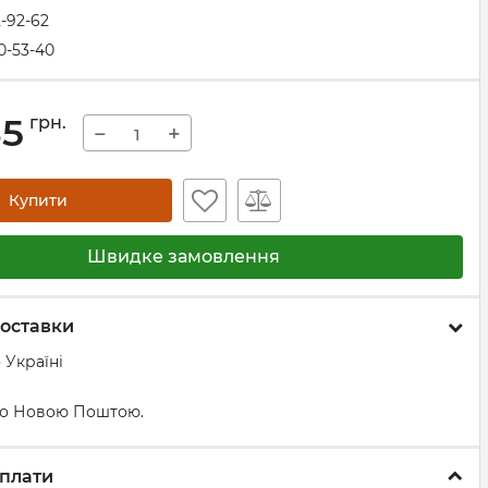
2-92-62
0-53-40
35
грн.
−
+
Купити
Швидке замовлення
оставки
 Україні
о Новою Поштою.
плати