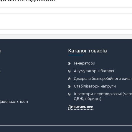
н
Каталог товарів
Генератори
я
Акумуляторні батареї
Джерела безперебійного живл
Стабілізатори напруги
Інвертори-перетворювачі (мере
ДБЖ, гібридні)
фіденцальності
Дивитись все