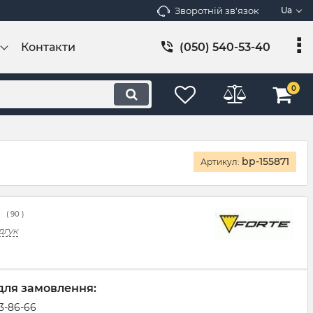
Зворотній зв'язок
Ua
Контакти
(050) 540-53-40
0
bp-155871
Артикул:
(
90
)
дгук
для замовлення:
83-86-66