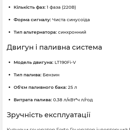
Кількість фаз:
1 фаза (220В)
Форма сигналу:
Чиста синусоїда
Тип альтернатора:
синхронний
Двигун і паливна система
Модель двигуна:
LT190Fi-V
Тип палива:
Бензин
Об'єм паливного бака:
25 л
Витрата палива:
0.38 л/кВт*ч л/год
Зручність експлуатації
Купуючи генератор Forte Генератор інверторний Fo