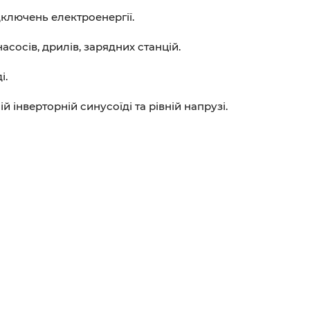
дключень електроенергії.
сосів, дрилів, зарядних станцій.
і.
й інверторній синусоїді та рівній напрузі.