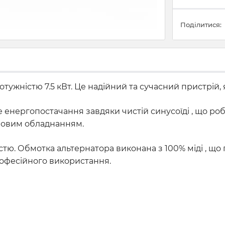
Поділитися:
тужністю 7.5 кВт. Це надійний та сучасний пристрій, 
 енергопостачання завдяки чистій синусоїді , що р
ловим обладнанням.
стю. Обмотка альтернатора виконана з 100% міді , що
професійного використання.