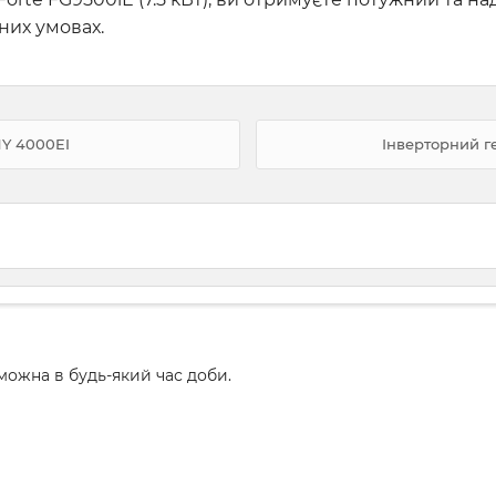
них умовах.
HY 4000EI
Інверторний г
ожна в будь-який час доби.