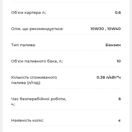
Об'єм картера л.:
0.6
Олія, що рекомендується:
10W30 , 10W40
Тип палива:
Бензин
Об'єм паливного бака, л.:
10
Кількість споживаного
0.38 л/кВт*ч
палива (л/год):
Час безперебійної роботи,
6
ч.:
Наявність коліс:
є