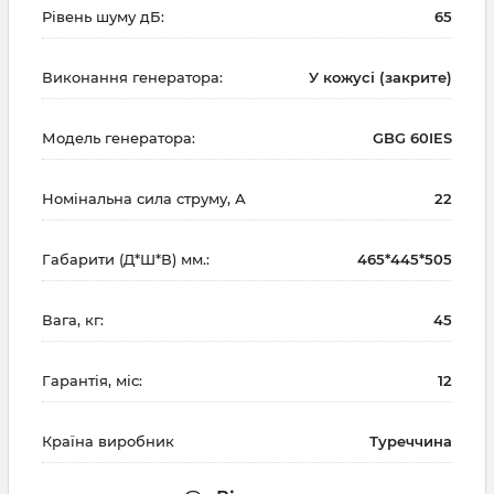
Рівень шуму дБ:
65
Виконання генератора:
У кожусі (закрите)
Модель генератора:
GBG 60IES
Номінальна сила струму, А
22
Габарити (Д*Ш*В) мм.:
465*445*505
Вага, кг:
45
Гарантія, міс:
12
Країна виробник
Туреччина