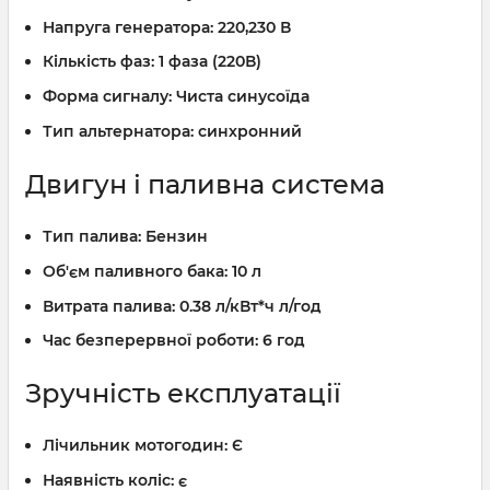
Напруга генератора:
220,230 В
Кількість фаз:
1 фаза (220В)
Форма сигналу:
Чиста синусоїда
Тип альтернатора:
синхронний
Двигун і паливна система
Тип палива:
Бензин
Об'єм паливного бака:
10 л
Витрата палива:
0.38 л/кВт*ч л/год
Час безперервної роботи:
6 год
Зручність експлуатації
Лічильник мотогодин:
Є
Наявність коліс:
є