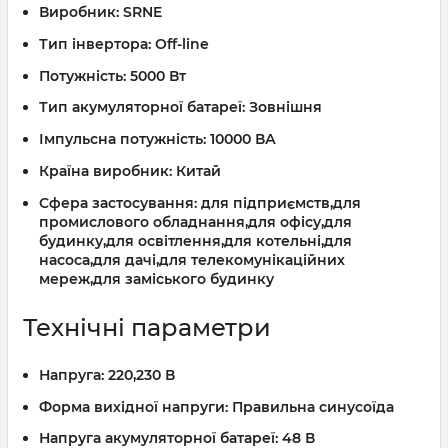
Виробник:
SRNE
Тип інвертора:
Off-line
Потужність:
5000 Вт
Тип акумуляторної батареї:
Зовнішня
Імпульсна потужність:
10000 ВА
Країна виробник:
Китай
Сфера застосування:
для підприємств,для
промислового обладнання,для офісу,для
будинку,для освітлення,для котельні,для
насоса,для дачі,для телекомунікаційних
мереж,для заміського будинку
Технічні параметри
Напруга:
220,230 В
Форма вихідної напруги:
Правильна синусоїда
Напруга акумуляторної батареї:
48 В