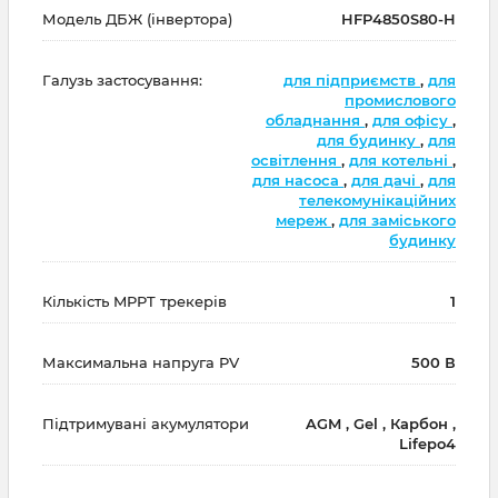
Модель ДБЖ (інвертора)
HFP4850S80-H
Галузь застосування:
для підприємств
,
для
промислового
обладнання
,
для офісу
,
для будинку
,
для
освітлення
,
для котельні
,
для насоса
,
для дачі
,
для
телекомунікаційних
мереж
,
для заміського
будинку
Кількість MPPT трекерів
1
Максимальна напруга PV
500 В
Підтримувані акумулятори
AGM , Gel , Карбон ,
Lifepo4