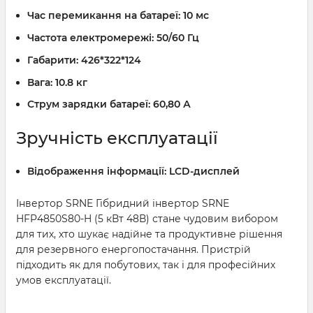
Час перемикання на батареї:
10 мс
Частота електромережі:
50/60 Гц
Габарити:
426*322*124
Вага:
10.8 кг
Струм зарядки батареї:
60,80 А
Зручність експлуатації
Відображення інформації:
LCD-дисплей
Інвертор SRNE Гібридний інвертор SRNE
HFP4850S80-H (5 кВт 48В) стане чудовим вибором
для тих, хто шукає надійне та продуктивне рішення
для резервного енергопостачання. Пристрій
підходить як для побутових, так і для професійних
умов експлуатації.