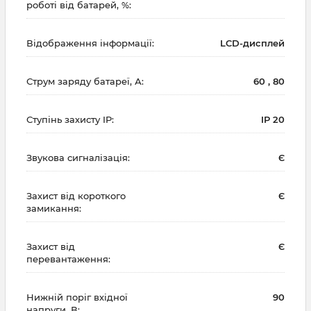
роботі від батарей, %:
Відображення інформації:
LCD-дисплей
Струм заряду батареї, А:
60 , 80
Ступінь захисту IP:
IP 20
Звукова сигналізація:
Є
Захист від короткого
Є
замикання:
Захист від
Є
перевантаження:
Нижній поріг вхідної
90
напруги, В: