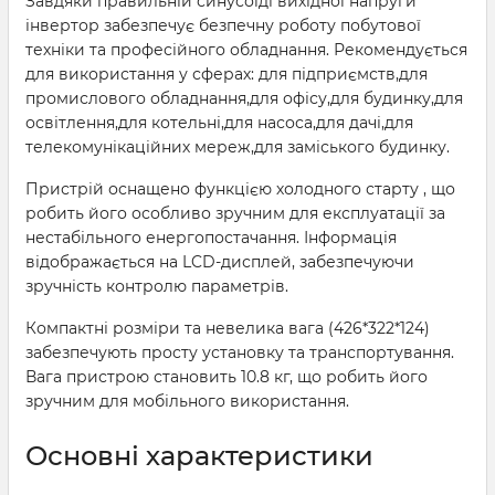
Завдяки правильній синусоїді вихідної напруги
інвертор забезпечує безпечну роботу побутової
техніки та професійного обладнання. Рекомендується
для використання у сферах: для підприємств,для
промислового обладнання,для офісу,для будинку,для
освітлення,для котельні,для насоса,для дачі,для
телекомунікаційних мереж,для заміського будинку.
Пристрій оснащено функцією холодного старту , що
робить його особливо зручним для експлуатації за
нестабільного енергопостачання. Інформація
відображається на LCD-дисплей, забезпечуючи
зручність контролю параметрів.
Компактні розміри та невелика вага (426*322*124)
забезпечують просту установку та транспортування.
Вага пристрою становить 10.8 кг, що робить його
зручним для мобільного використання.
Основні характеристики