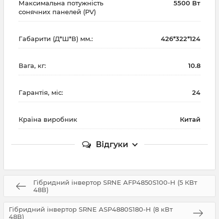
Максимальна потужність
5500 Вт
сонячних панелей (PV)
Габарити (Д*Ш*В) мм.:
426*322*124
Вага, кг:
10.8
Гарантія, міс:
24
Країна виробник
Китай
Відгуки
Гібридний інвертор SRNE AFP4850S100-H (5 КВт
48В)
Гібридний інвертор SRNE ASP4880S180-H (8 кВт
48В)