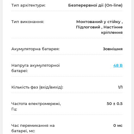
Тип архітектури:
Безперервної дії (On-line)
Тип виконання:
Монтований у стійку ,
Підлоговий , Настінне
кріплення
Акумуляторна батарея:
Зовнішня
Напруга акумуляторної
48 В
батареї:
Кількість фаз (вхід/вихід):
1/1
Частота електромережі,
50 ± 0.5
Гц:
Час перемикання на
0 мс
батареї, мс: