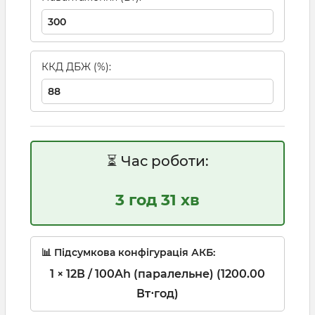
ККД ДБЖ (%):
⏳ Час роботи:
3 год 31 хв
📊 Підсумкова конфігурація АКБ:
1 × 12В / 100Ah (паралельне) (1200.00
Вт⋅год)