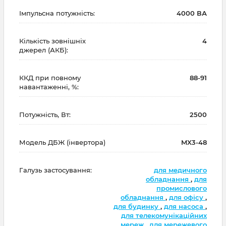
Імпульсна потужність:
4000 ВА
Кількість зовнішніх
4
джерел (АКБ):
ККД при повному
88-91
навантаженні, %:
Потужність, Вт:
2500
Модель ДБЖ (інвертора)
MX3-48
Галузь застосування:
для медичного
обладнання
,
для
промислового
обладнання
,
для офісу
,
для будинку
,
для насоса
,
для телекомунікаційних
мереж
,
для мережевого