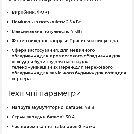
Виробник:
ФОРТ
Номінальна потужність:
2.5 кВт
Максимальна потужність:
4 кВт
Форма вихідної напруги:
Правильна синусоїда
Сфера застосування:
для медичного
обладнання,для промислового обладнання,для
офісу,для будинку,для насоса,для
телекомунікаційних мереж,для мережевого
обладнання,для заміського будинку,для котла,для
сервера
Технічні параметри
Напруга акумуляторної батареї:
48 В
Струм зарядки батареї:
50 А
Час перемикання на батареї:
0 мс мс