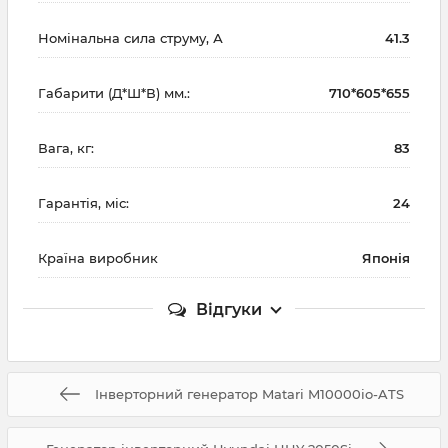
Номінальна сила струму, А
41.3
Габарити (Д*Ш*В) мм.:
710*605*655
Вага, кг:
83
Гарантія, міс:
24
Країна виробник
Японія
Відгуки
Інверторний генератор Matari M10000io-ATS