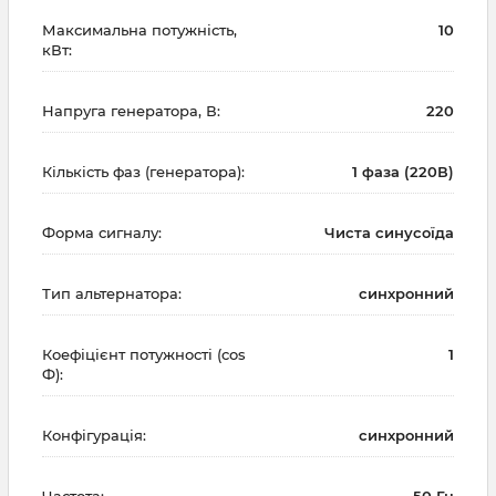
Максимальна потужність,
10
кВт:
Напруга генератора, В:
220
Кількість фаз (генератора):
1 фаза (220В)
Форма сигналу:
Чиста синусоїда
Тип альтернатора:
синхронний
Коефіцієнт потужності (cos
1
Ф):
Конфігурація:
синхронний
Частота:
50 Гц