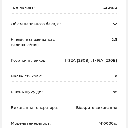
Тип палива:
Бензин
Об'єм паливного бака, л.:
32
Кількість споживаного
2.5
палива (л/год):
Розетки на виході:
1×32А (230В) , 1×16А (230В)
Наявність коліс:
є
Рівень шуму дБ:
68
Виконання генератора:
Відкрите виконання
Модель генератора:
M10000io