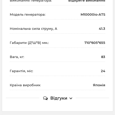
Виконання генератора:
Відкрите виконання
Модель генератора:
M10000io-ATS
Номінальна сила струму, А
41.3
Габарити (Д*Ш*В) мм.:
710*605*655
Вага, кг:
83
Гарантія, міс:
24
Країна виробник
Японія
Відгуки