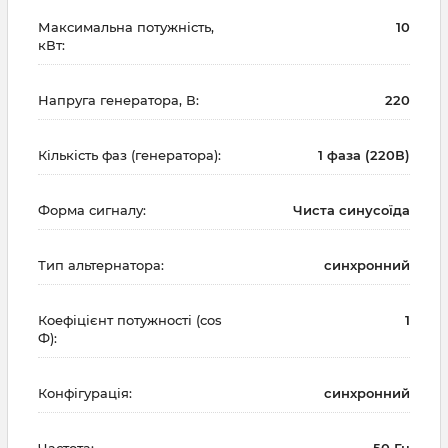
Максимальна потужність,
10
кВт:
Напруга генератора, В:
220
Кількість фаз (генератора):
1 фаза (220В)
Форма сигналу:
Чиста синусоїда
Тип альтернатора:
синхронний
Коефіцієнт потужності (cos
1
Ф):
Конфігурація:
синхронний
Частота:
50 Гц