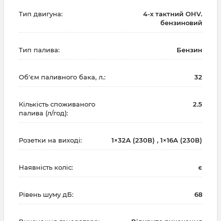
Тип двигуна:
4-х тактний OHV.
бензиновий
Тип палива:
Бензин
Об'єм паливного бака, л.:
32
Кількість споживаного
2.5
палива (л/год):
Розетки на виході:
1×32А (230В) , 1×16А (230В)
Наявність коліс:
є
Рівень шуму дБ:
68