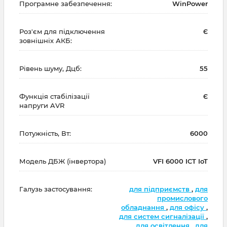
Програмне забезпечення:
WinPower
Роз'єм для підключення
Є
зовнішніх АКБ:
Рівень шуму, Дцб:
55
Функція стабілізації
Є
напруги AVR
Потужність, Вт:
6000
Модель ДБЖ (інвертора)
VFI 6000 ICT IoT
Галузь застосування:
для підприємств
,
для
промислового
обладнання
,
для офісу
,
для систем сигналізації
,
для освітлення
,
для