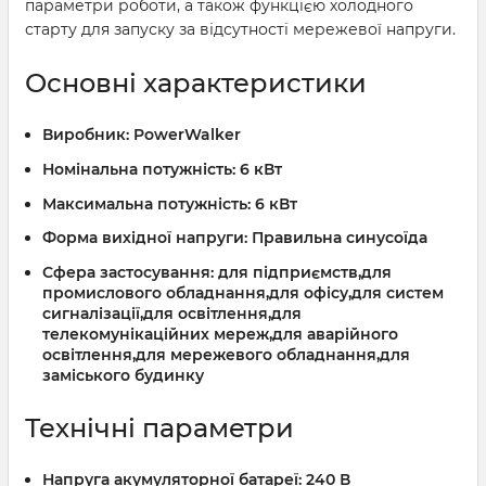
параметри роботи, а також функцією холодного
старту для запуску за відсутності мережевої напруги.
Основні характеристики
Виробник:
PowerWalker
Номінальна потужність:
6 кВт
Максимальна потужність:
6 кВт
Форма вихідної напруги:
Правильна синусоїда
Сфера застосування:
для підприємств,для
промислового обладнання,для офісу,для систем
сигналізації,для освітлення,для
телекомунікаційних мереж,для аварійного
освітлення,для мережевого обладнання,для
заміського будинку
Технічні параметри
Напруга акумуляторної батареї:
240 В