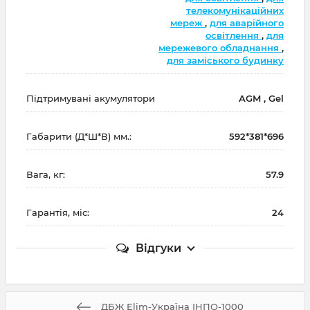
телекомунікаційних
мереж
,
для аварійного
освітлення
,
для
мережевого обладнання
,
для заміського будинку
Підтримувані акумулятори
AGM , Gel
Габарити (Д*Ш*В) мм.:
592*381*696
Вага, кг:
57.9
Гарантія, міс:
24
Відгуки
ДБЖ Elim-Україна ІНПО-1000