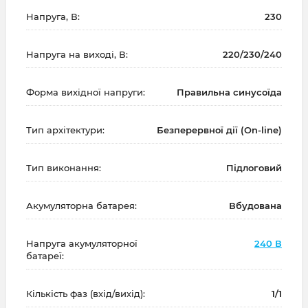
Напруга, В:
230
Напруга на виході, В:
220/230/240
Форма вихідної напруги:
Правильна синусоїда
Тип архітектури:
Безперервної дії (On-line)
Тип виконання:
Підлоговий
Акумуляторна батарея:
Вбудована
Напруга акумуляторної
240 В
батареї:
Кількість фаз (вхід/вихід):
1/1