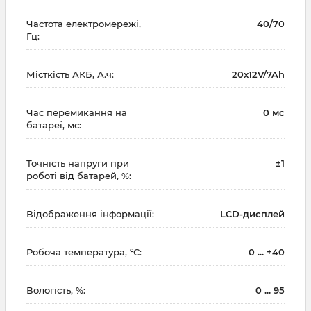
Частота електромережі,
40/70
Гц:
Місткість АКБ, А.ч:
20x12V/7Ah
Час перемикання на
0 мс
батареї, мс:
Точність напруги при
±1
роботі від батарей, %:
Відображення інформації:
LCD-дисплей
Робоча температура, ºC:
0 ... +40
Вологість, %:
0 ... 95