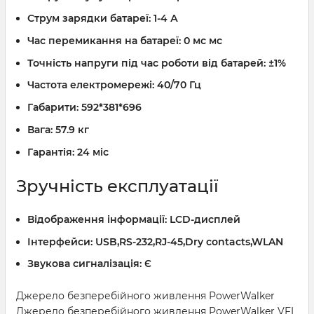
Струм зарядки батареї:
1-4 А
Час перемикання на батареї:
0 мс мс
Точність напруги під час роботи від батарей:
±1%
Частота електромережі:
40/70 Гц
Габарити:
592*381*696
Вага:
57.9 кг
Гарантія:
24 міс
Зручність експлуатації
Відображення інформації:
LCD-дисплей
Інтерфейси:
USB,RS-232,RJ-45,Dry contacts,WLAN
Звукова сигналізація:
Є
Джерело безперебійного живлення PowerWalker
Джерело безперебійного живлення PowerWalker VFI