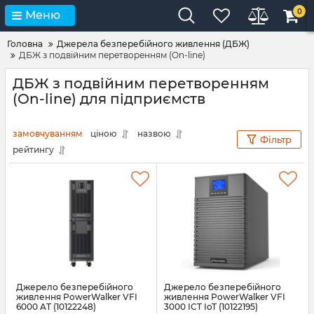
0
Меню
Головна
Джерела безперебійного живлення (ДБЖ)
ДБЖ з подвійним перетворенням (On-line)
ДБЖ з подвійним перетворенням
(On-line) для підприємств
замовчуванням
ціною
назвою
Фільтр
рейтингу
Джерело безперебійного
Джерело безперебійного
живлення PowerWalker VFI
живлення PowerWalker VFI
6000 AT (10122248)
3000 ICT IoT (10122195)