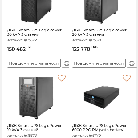
ДБЖ Smart-UPS LogicPower
ДБЖ Smart-UPS LogicPower
30 kVA 3 фазний
20 kVA 3 фазний
Артикул:
lp15672
Артикул:
lp15671
грн.
грн.
150 462
122 770
Повідомити о наявності
Повідомити о наявності
ДБЖ Smart-UPS LogicPower
ДБЖ Smart-UPS LogicPower
10 kVA 3 фазний
6000 PRO RM (with battery)
Артикул:
lp15670
Артикул:
lp6740