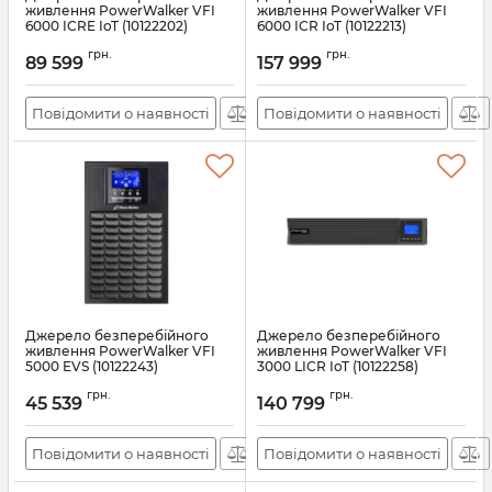
живлення PowerWalker VFI
живлення PowerWalker VFI
6000 ICRE IoT (10122202)
6000 ICR IoT (10122213)
Артикул:
10122202
Артикул:
10122213
грн.
грн.
89 599
157 999
Повідомити о наявності
Повідомити о наявності
Джерело безперебійного
Джерело безперебійного
живлення PowerWalker VFI
живлення PowerWalker VFI
5000 EVS (10122243)
3000 LICR IoT (10122258)
Артикул:
10122243
Артикул:
10122258
грн.
грн.
45 539
140 799
Повідомити о наявності
Повідомити о наявності