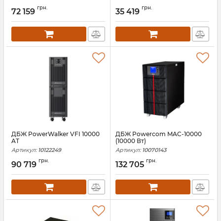
Артикул:
10122248
Артикул:
10122195
грн.
грн.
72 159
35 419
ДБЖ PowerWalker VFI 10000
ДБЖ Powercom MAC-10000
AT
(10000 Вт)
Артикул:
10122249
Артикул:
10070143
грн.
грн.
90 719
132 705