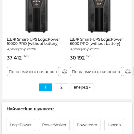
ДБЖ Smart-UPS LogicPower
ДБЖ Smart-UPS LogicPower
10000 PRO (without battery)
6000 PRO (without battery)
Артикул:
lp23278
Артикул:
lp23277
грн.
грн.
37 412
30 192
Повідомити о наявності
Повідомити о наявності
1
2
вперед »
Найчастіше шукають:
LogicPower
PowerWalker
Powercom
Luxeon