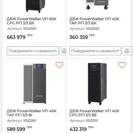
ДБЖ PowerWalker VFI 60K
ДБЖ PowerWalker VFI 40K
CPG PF1 3/3 BX
TAP PF1 3/3 BX
Артикул:
10122162
Артикул:
10122252
грн.
грн.
663 979
360 359
Повідомити о наявності
Повідомити о наявності
ДБЖ PowerWalker VFI 40K
ДБЖ PowerWalker VFI 40K
TAP PF1 3/3 BI
CPG PF1 3/3 BE
Артикул:
10122261
Артикул:
10122151
грн.
грн.
589 599
432 319