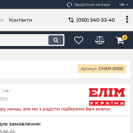
Зворотній зв'язок
Ua
Контакти
(050) 540-53-40
0
СНАР-5000
Артикул:
(
46
)
дгук
ру немає, але ми з радістю підберемо Вам аналог
для замовлення:
83-86-66