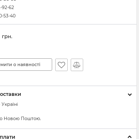
2-92-62
0-53-40
5
грн.
мити о наявності
оставки
 Україні
о Новою Поштою.
плати