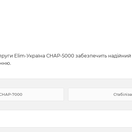
напруги Elim-Україна СНАР-5000 забезпечить надійний
анню.
 СНАР-7000
Стабіліз