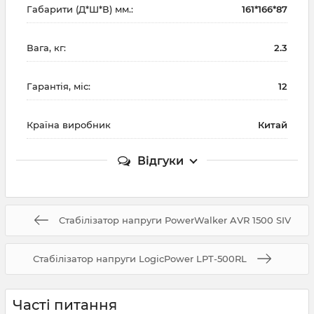
Габарити (Д*Ш*В) мм.:
161*166*87
Вага, кг:
2.3
Гарантія, міс:
12
Країна виробник
Китай
Відгуки
Стабілізатор напруги PowerWalker AVR 1500 SIV
Стабілізатор напруги LogicPower LPT-500RL
Часті питання