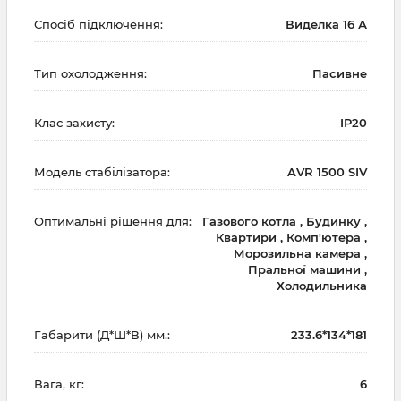
Спосіб підключення:
Виделка 16 А
Тип охолодження:
Пасивне
Клас захисту:
IP20
Модель стабілізатора:
AVR 1500 SIV
Оптимальні рішення для:
Газового котла , Будинку ,
Квартири , Комп'ютера ,
Морозильна камера ,
Пральної машини ,
Холодильника
Габарити (Д*Ш*В) мм.:
233.6*134*181
Вага, кг:
6