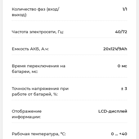
Количество фаз (вход/
1/1
выход):
Частота электросети, Гц:
40/72
Емкость АКБ, А.ч:
20x12V/9Ah
Время переключения на
0 мс
батареи, мс:
Точность напряжения при
± 3
работе от батарей, %:
Отображение
LCD-дисплей
информации:
Рабочая температура, ºC:
0 ... +40