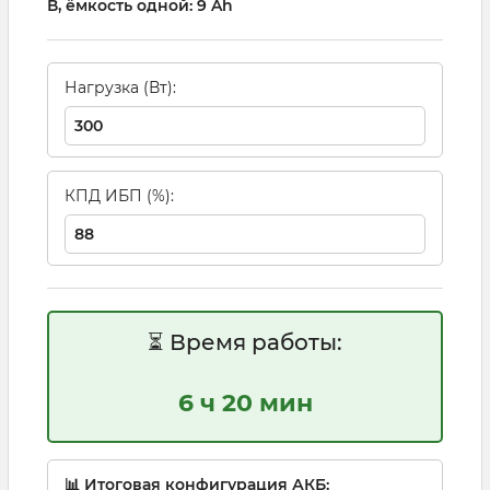
В, ёмкость одной: 9 Ah
Нагрузка (Вт):
КПД ИБП (%):
⏳ Время работы:
6 ч 20 мин
📊 Итоговая конфигурация АКБ: