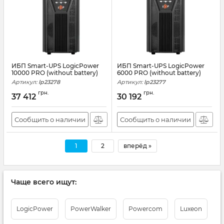
ИБП Smart-UPS LogicPower
ИБП Smart-UPS LogicPower
10000 PRO (without battery)
6000 PRO (without battery)
Артикул:
lp23278
Артикул:
lp23277
грн.
грн.
37 412
30 192
Сообщить о наличии
Сообщить о наличии
1
2
вперёд »
Чаще всего ищут:
LogicPower
PowerWalker
Powercom
Luxeon