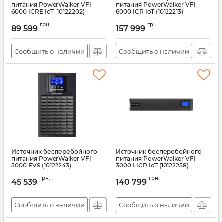
питания PowerWalker VFI
питания PowerWalker VFI
6000 ICRE IoT (10122202)
6000 ICR IoT (10122213)
Артикул:
10122202
Артикул:
10122213
грн.
грн.
89 599
157 999
Сообщить о наличии
Сообщить о наличии
Источник бесперебойного
Источник бесперебойного
питания PowerWalker VFI
питания PowerWalker VFI
5000 EVS (10122243)
3000 LICR IoT (10122258)
Артикул:
10122243
Артикул:
10122258
грн.
грн.
45 539
140 799
Сообщить о наличии
Сообщить о наличии