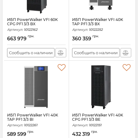
ИБП PowerWalker VFI 60K
ИБП PowerWalker VFI 40K
CPG PF1 3/3 BX
TAP PF1 3/3 BX
Артикул:
10122162
Артикул:
10122252
грн.
грн.
663 979
360 359
Сообщить о наличии
Сообщить о наличии
ИБП PowerWalker VFI 40K
ИБП PowerWalker VFI 40K
TAP PF1 3/3 BI
CPG PF1 3/3 BE
Артикул:
10122261
Артикул:
10122151
грн.
грн.
589 599
432 319