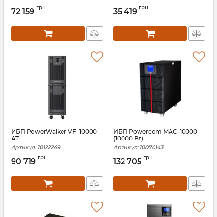
Артикул:
10122248
Артикул:
10122195
грн.
грн.
72 159
35 419
ИБП PowerWalker VFI 10000
ИБП Powercom MAC-10000
AT
(10000 Вт)
Артикул:
10122249
Артикул:
10070143
грн.
грн.
90 719
132 705