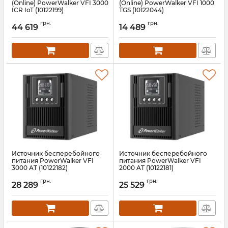
(Online) PowerWalker VFI 3000
(Online) PowerWalker VFI 1000
ICR IoT (10122199)
TGS (10122044)
Артикул:
10122199
Артикул:
10122044
грн.
грн.
44 619
14 489
Источник бесперебойного
Источник бесперебойного
питания PowerWalker VFI
питания PowerWalker VFI
3000 AT (10122182)
2000 AT (10122181)
Артикул:
10122182
Артикул:
10122181
грн.
грн.
28 289
25 529