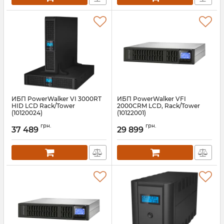
ИБП PowerWalker VI 3000RT
ИБП PowerWalker VFI
HID LCD Rack/Tower
2000CRM LCD, Rack/Tower
(10120024)
(10122001)
Артикул:
10120024
Артикул:
10122001
грн.
грн.
37 489
29 899