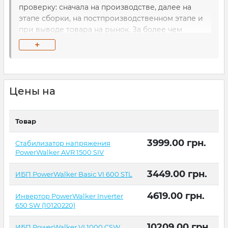
проверку: сначала на производстве, далее на
этапе сборки, на постпроизводственном этапе и
при выводе товара на рынок. За более чем
десятилетие успешной работы компания сумела
+
наладить крупную дилерскую сеть в ЕС. В
Украине официальным представителем бренда
является интернет-магазин А-Трейд.
Цены на
Товар
3999.00
грн.
Стабилизатор напряжения
PowerWalker AVR 1500 SIV
3449.00
грн.
ИБП PowerWalker Basic VI 600 STL
4619.00
грн.
Инвертор PowerWalker Inverter
650 SW (10120220)
10209.00
грн.
ИБП PowerWalker VI 1000 CSW