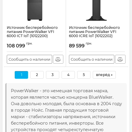
Источник бесперебойного
Источник бесперебойного
питания PowerWalker VFI
питания PowerWalker VFI
6000 ICT IoT (10122200)
6000 ICRE IoT (10122202)
Артикул:
10122200
Артикул:
10122202
грн.
грн.
108 099
89 599
Сообщить о наличии
Сообщить о наличии
1
2
3
4
5
вперёд »
PowerWalker - это немецкая торговая марка,
которая является частью концерна BlueWalker.
Она довольно молодая, была основана в 2004 году
в городе Нойс. Главная продукция торговой
марки - стабилизаторы напряжения, источники
бесперебойного питания, инверторы. Все
устройства проходят четырехступенчатую