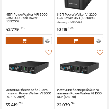
ИБП PowerWalker VFI 3000
ИБП PowerWalker VI 2200
CRM LCD Rack Tower
LCD Tower USB (10120098)
(10122002)
Артикул:
10120098
Артикул:
10122002
грн.
грн.
42 779
10 119
Источник бесперебойного
Источник бесперебойного
питания PowerWalker VI 3000
питания PowerWalker VI 1000
RLP (10121193)
RLP (10121191)
Артикул:
10121193
Артикул:
10121191
грн.
грн.
35 419
22 079