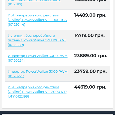
(10121112)
14489.00
грн.
ИБП непрерывного действия
(Online) PowerWalker VFI 1000 TGS
(10122044)
14719.00
грн.
Источник бесперебойного
питания PowerWalker VFI 1000 AT
(10122180)
23889.00
грн.
Инвертор PowerWalker 3000 PWM
(10120224)
23759.00
грн.
Инвертор PowerWalker 5000 PWM
(10120225)
44619.00
грн.
ИБП непрерывного действия
(Online) PowerWalker VFI 3000 ICR
IoT (10122199)