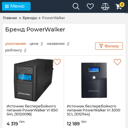
0
Меню
Главная
Бренды
PowerWalker
Бренд PowerWalker
умолчанию
цене
названию
Фильтр
рейтингу
Источник бесперебойного
Источник бесперебойного
питания PowerWalker VI 850
питания PowerWalker VI 3000
SHL (10120096)
SCL (10121144)
Артикул:
10120096
Артикул:
10121144
грн.
грн.
4 319
12 189