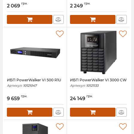
грн.
грн.
2 069
2 249
ИБП PowerWalker VI 500 R1U
ИБП PowerWalker VI 3000 CW
Артикул:
10121047
Артикул:
10121133
грн.
грн.
9 659
24 149