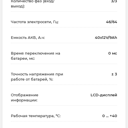
Количество фаз (вход/
3/3
выход):
Частота электросети, Гц:
46/64
Емкость АКБ, А.ч:
40x12V/9Ah
Время переключения на
0 мс
батареи, мс:
Точность напряжения при
± 3
работе от батарей, %:
Отображение
LCD-дисплей
информации:
Рабочая температура, ºC:
0 ... +40