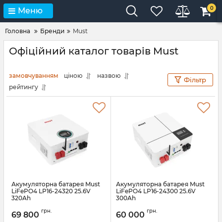
0
Меню
Головна
Бренди
Must
Офіційний каталог товарів Must
замовчуванням
ціною
назвою
Фільтр
рейтингу
Акумуляторна батарея Must
Акумуляторна батарея Must
LiFePO4 LP16-24320 25.6V
LiFePO4 LP16-24300 25.6V
320Ah
300Ah
Артикул:
45525
Артикул:
44317
грн.
грн.
69 800
60 000