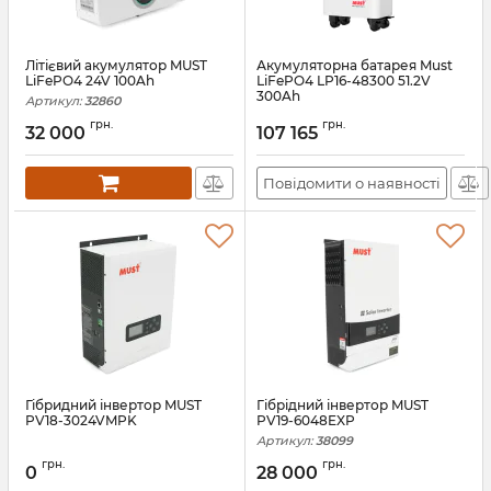
Літієвий акумулятор MUST
Акумуляторна батарея Must
LiFePO4 24V 100Ah
LiFePO4 LP16-48300 51.2V
300Ah
Артикул:
32860
Артикул:
43706
грн.
грн.
32 000
107 165
Повідомити о наявності
Гібридний інвертор MUST
Гiбрiдний інвертор MUST
PV18-3024VMPK
PV19-6048EXP
Артикул:
38099
грн.
грн.
0
28 000