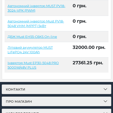
0
грн.
Автономний інвертор MUST PV18-
3024-VPK (PWM)
0
грн.
Автономний інвертор Must PV18-
5048 VНМ (МРРТ) 5кВт
0
грн.
ДБЖ Must EH55-C6KS On-line
32000.00
грн.
Літієвий акумулятор MUST
LiFePO4 24V 100Ah
27361.25
грн.
Інвертор Must EP30-5048 PRO
5000W/48V PLUS
КОНТАКТИ
ПРО МАГАЗИН