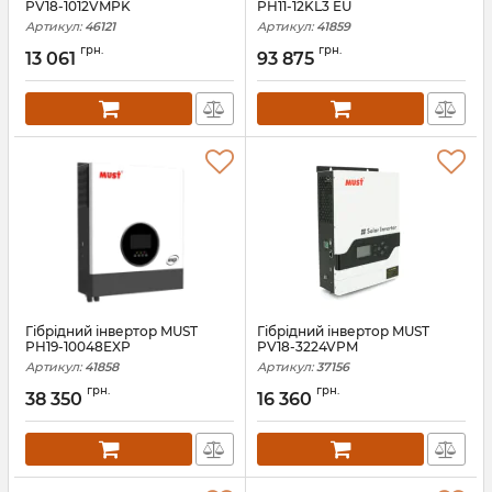
PV18-1012VMPK
PH11-12KL3 EU
Артикул:
46121
Артикул:
41859
грн.
грн.
13 061
93 875
Гiбрiдний інвертор MUST
Гiбрiдний інвертор MUST
PH19-10048EXP
PV18-3224VPM
Артикул:
41858
Артикул:
37156
грн.
грн.
38 350
16 360