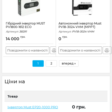
Гiбрiдний інвертор MUST
Автономний інвертор Must
PV1800-1612 ECO
PV18-3024 VНМ (МРРТ)
Артикул:
38291
Артикул:
PV18-3024-VHM
грн.
грн.
14 000
0
Повідомити о наявності
Повідомити о наявності
1
2
вперед »
Ціни на
Товар
0
грн.
Інвертор Must EP20-1000 PRO