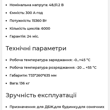
Номінальна напруга:
48,51.2 В
Ємність:
300 А·год
Потужність:
15360 Вт
Кількість циклів:
6000
Гарантія:
24 міс.
Технічні параметри
Робоча температура заряджання:
-0...+45 °C
Робоча температура розряджання:
-20 ... +55 °C
Габарити:
733*260*635 мм
Вага:
136 кг
Зручність експлуатації
Призначення:
для ДБЖ,для будинку,для сонячних