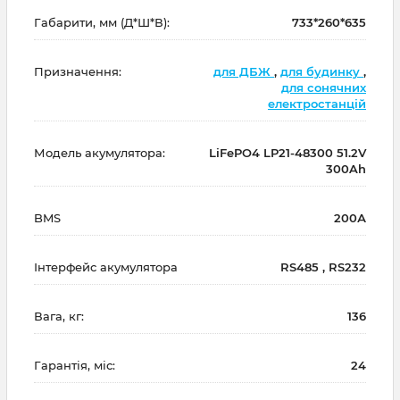
Габарити, мм (Д*Ш*В):
733*260*635
Призначення:
для ДБЖ
,
для будинку
,
для сонячних
електростанцій
Модель акумулятора:
LiFePO4 LP21-48300 51.2V
300Ah
BMS
200А
Інтерфейс акумулятора
RS485 , RS232
Вага, кг:
136
Гарантія, міс:
24