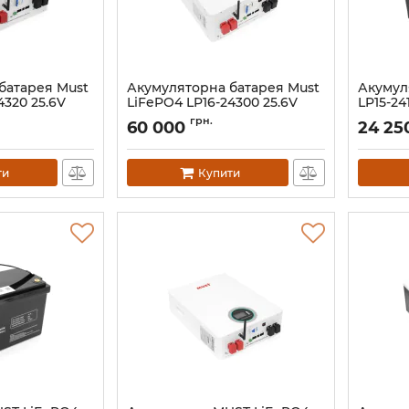
батарея Must
Акумуляторна батарея Must
Акумул
4320 25.6V
LiFePO4 LP16-24300 25.6V
LP15-24
300Ah
Артикул:
грн.
60 000
24 25
Артикул:
44317
ти
Купити