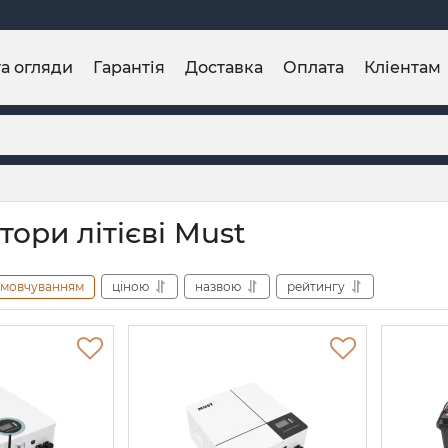
та огляди
Гарантія
Доставка
Оплата
Кліентам
ори літієві Must
амовчуванням
ціною
назвою
рейтингу