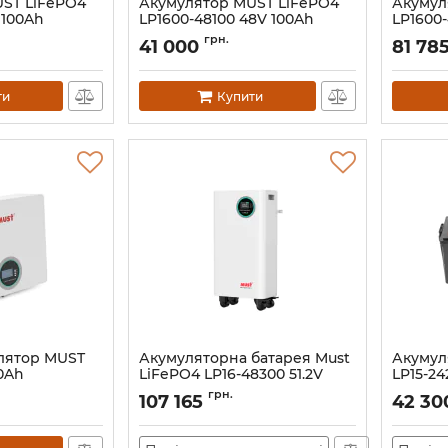
ST LiFePO4
Акумулятор MUST LiFePO4
Акумул
V 100Ah
LP1600-48100 48V 100Ah
LP1600
Артикул:
32862
Артикул:
грн.
41 000
81 78
ти
Купити
улятор MUST
Акумуляторна батарея Must
Акумул
0Ah
LiFePO4 LP16-48300 51.2V
LP15-24
300Ah
Артикул:
грн.
107 165
42 30
Артикул:
43706