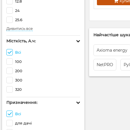
Купи
12.8
24
25.6
Дивитись все
Найчастіше шука
Місткість, А.ч:
Axioma energy
Всі
100
NetPRO
Py
200
300
320
Призначення:
Всі
для дачі