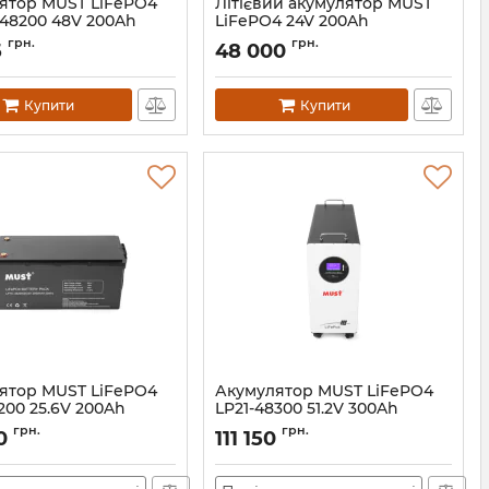
ятор MUST LiFePO4
Літієвий акумулятор MUST
-48200 48V 200Ah
LiFePO4 24V 200Ah
32863
Артикул:
32861
грн.
грн.
5
48 000
Купити
Купити
ятор MUST LiFePO4
Акумулятор MUST LiFePO4
200 25.6V 200Ah
LP21-48300 51.2V 300Ah
32867
Артикул:
32868
грн.
грн.
0
111 150