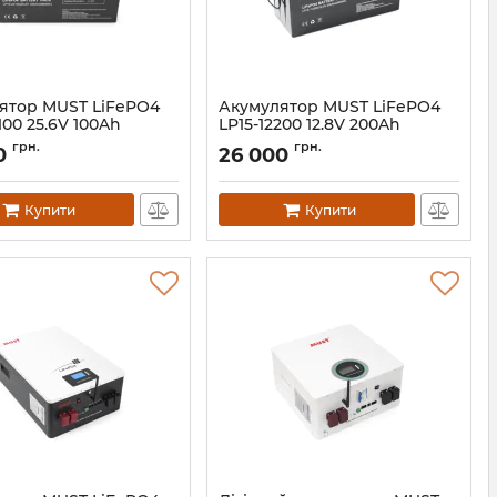
ятор MUST LiFePO4
Акумулятор MUST LiFePO4
100 25.6V 100Ah
LP15-12200 12.8V 200Ah
32866
Артикул:
32859
грн.
грн.
0
26 000
Купити
Купити