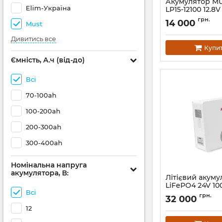
Акумулятор MU
Elim-Україна
LP15-12100 12.8
Артикул:
32858
грн.
14 000
Must
Дивитись все
Купи
Ємність, А.ч (від-до)
Всі
70-100ah
100-200ah
200-300ah
300-400ah
Номінальна напруга
акумулятора, В:
Літієвий акум
LiFePO4 24V 10
Всі
Артикул:
32860
грн.
32 000
12