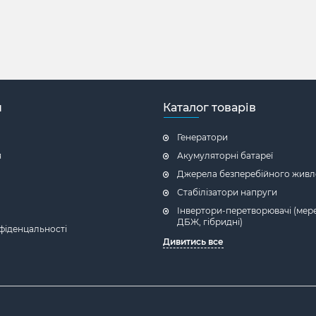
н
Каталог товарів
Генератори
я
Акумуляторні батареї
Джерела безперебійного живл
Стабілізатори напруги
Інвертори-перетворювачі (мере
ДБЖ, гібридні)
фіденцальності
Дивитись все