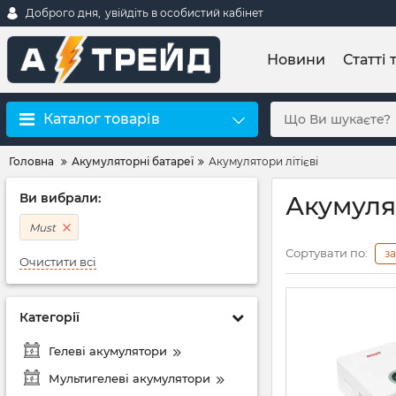
Доброго дня,
увійдіть в особистий кабінет
Новини
Статті 
Каталог товарів
Головна
Акумуляторні батареї
Акумулятори літієві
Ви вибрали:
Акумулят
Must
Сортувати по:
з
Очистити всі
Категорії
Гелеві акумулятори
Мультигелеві акумулятори