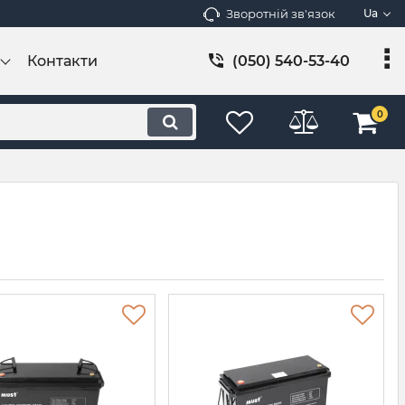
Зворотній зв'язок
Ua
Контакти
(050) 540-53-40
0