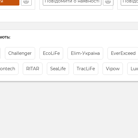
Повідомити о наявності
Повідо
ти
ють:
Challenger
EcoLiFe
Elim-Україна
EverExceed
lontech
RITAR
SeaLife
TracLiFe
Vipow
Lu