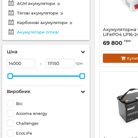
AGM акумулятори
Тягові акумулятори
Карбонові акумулятори
Акумуляторна 
Акумулятори літієві
LiFePO4 LP16-2
320Ah
грн.
69 800
Артикул:
45525
Ціна
Купи
-
грн.
Виробник
Всі
Axioma energy
Challenger
EcoLiFe