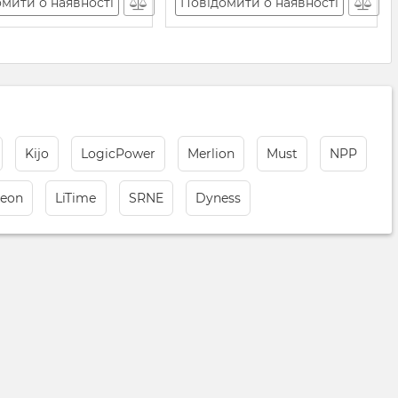
мити о наявності
Повідомити о наявності
Kijo
LogicPower
Merlion
Must
NPP
xeon
LiTimе
SRNE
Dyness