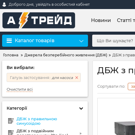
Доброго дня,
увійдіть в особистий кабінет
Новини
Статті 
Каталог товарів
Головна
Джерела безперебійного живлення (ДБЖ)
ДБЖ з прав
Ви вибрали:
ДБЖ з п
Галузь застосування::
для насоса
Сортувати по:
з
Очистити всі
Категорії
ДБЖ з правильною
синусоїдою
ДБЖ з подвійним