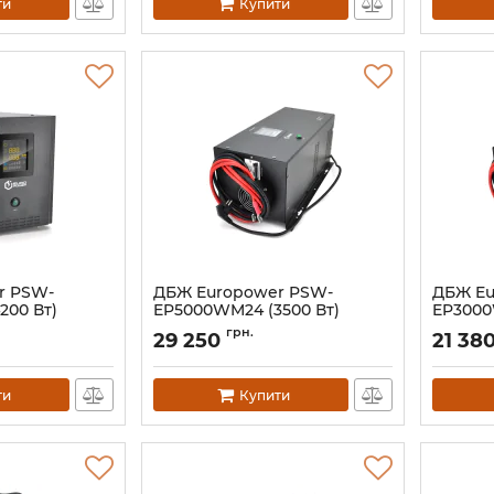
ти
Купити
r PSW-
ДБЖ Europower PSW-
ДБЖ Eu
200 Вт)
EP5000WM24 (3500 Вт)
EP3000
Артикул:
02133
Артикул:
грн.
29 250
21 38
ти
Купити