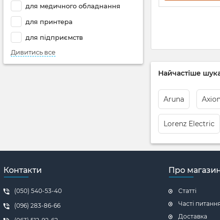
для медичного обладнання
для принтера
для підприємств
Дивитись все
Найчастіше шука
Aruna
Axio
Lorenz Electric
Контакти
Про магази
(050) 540-53-40
Статті
Часті питанн
(096) 283-86-66
Доставка