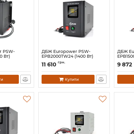
r PSW-
ДБЖ Europower PSW-
ДБЖ Eu
0 Вт)
EPB2000TW24 (1400 Вт)
EPB1500
Артикул:
07817
Артикул:
грн.
11 610
9 872
ти
Купити