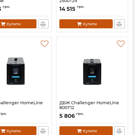
48
2500T24
11600
Артикул:
11598
грн.
грн.
3
14 515
Купити
Купити
allenger HomeLine
ДБЖ Challenger HomeLine
800T12
АН010330
Артикул:
АН010328
грн.
грн.
5 806
Купити
Купити