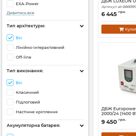
ДБЖ LUXEON 
EXA-Power
Артикул:
at-0000197
грн.
Дивитись все
6 445
Тип архітектури:
Купи
Всі
Лінійно-інтерактивний
Off-line
Тип виконання:
Всі
Класичний
Підлоговий
ДБЖ Europower
Настінне кріплення
2000/24 (1400 В
Артикул:
39299
грн.
9 450
Акумуляторна батарея: