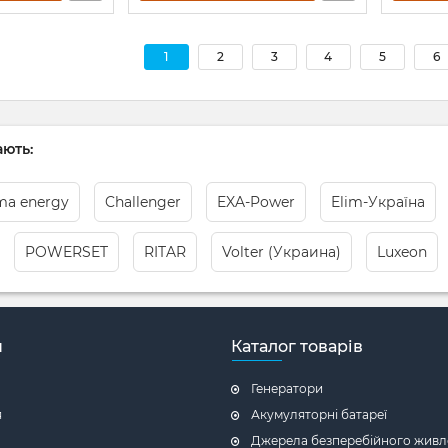
1
2
3
4
5
6
ють:
ma energy
Challenger
EXA-Power
Elim-Україна
POWERSET
RITAR
Volter (Украина)
Luxeon
н
Каталог товарів
Генератори
я
Акумуляторні батареї
Джерела безперебійного живл