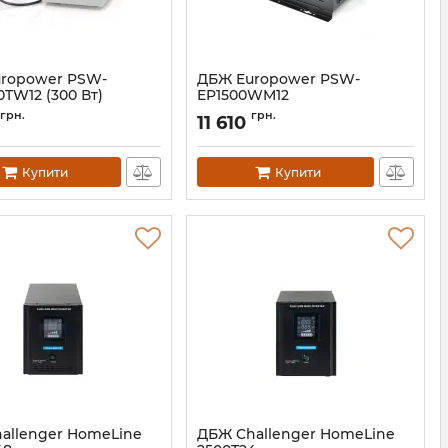
ropower PSW-
ДБЖ Europower PSW-
TW12 (300 Вт)
EP1500WM12
14818
Артикул:
14825
грн.
грн.
11 610
Купити
Купити
allenger HomeLine
ДБЖ Challenger HomeLine