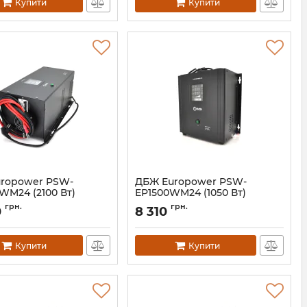
Купити
Купити
ropower PSW-
ДБЖ Europower PSW-
WM24 (2100 Вт)
EP1500WM24 (1050 Вт)
02135
Артикул:
08031
грн.
грн.
0
8 310
Купити
Купити