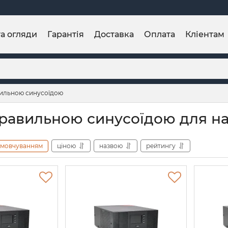
та огляди
Гарантія
Доставка
Оплата
Кліентам
ильною синусоїдою
равильною синусоїдою для н
амовчуванням
ціною
назвою
рейтингу