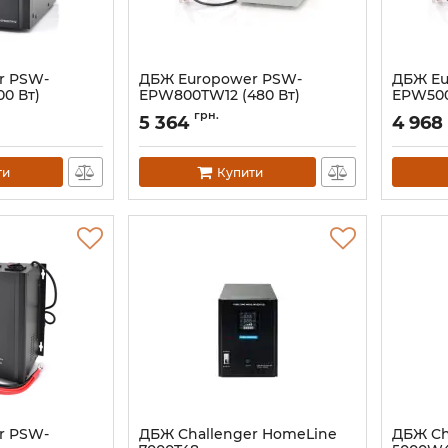
r PSW-
ДБЖ Europower PSW-
ДБЖ Eu
0 Вт)
EPW800TW12 (480 Вт)
EPW500
Артикул:
14819
Артикул:
грн.
5 364
4 968
ти
Купити
r PSW-
ДБЖ Challenger HomeLine
ДБЖ Ch