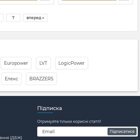
7
вперед »
Europower
LVT
LogicPower
Елекс
BRAZZERS
Підписка
Отримуйте тільки корисні статті!
Підписатися
ення (ДБЖ)