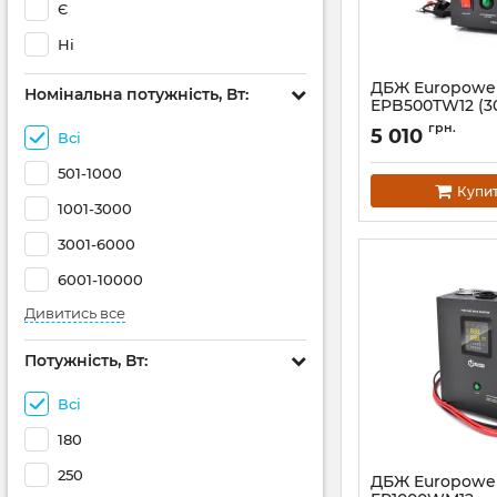
Є
Ні
ДБЖ Europowe
Номінальна потужність, Вт:
EPB500TW12 (30
Артикул:
14820
грн.
5 010
Всі
501-1000
Купи
1001-3000
3001-6000
6001-10000
Дивитись все
Потужність, Вт:
Всі
180
250
ДБЖ Europowe