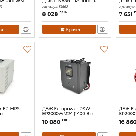
UPS-800WM
ДБЖ Luxeon UPS 1000LF
ДБЖ Lu
1
Артикул:
13862
Артикул:
грн.
8 028
7 651
ти
Купити
 EP-MPS-
ДБЖ Europower PSW-
ДБЖ Eu
т)
EP2000WM24 (1400 Вт)
EP2000
Артикул:
09845
Артикул:
грн.
10 080
16 86