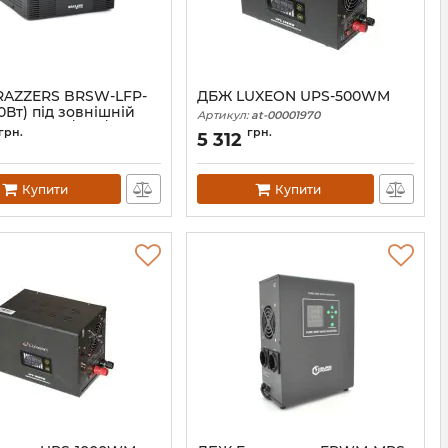
AZZERS BRSW-LFP-
ДБЖ LUXEON UPS-500WM
0Вт) під зовнішній
Артикул:
at-00001970
V (LiFePo4/GEL/AGM)
грн.
грн.
5 312
заряду 10/20A BOX
06806
Купити
Купити