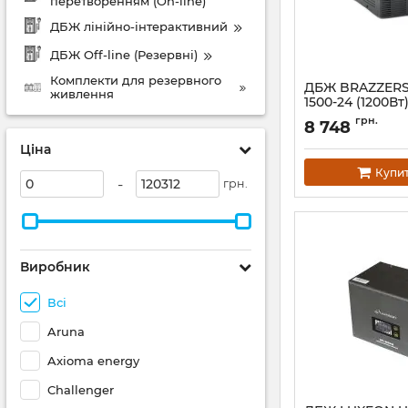
перетворенням (On-line)
ДБЖ лінійно-інтерактивний
ДБЖ Off-line (Резервні)
Комплекти для резервного
ДБЖ BRAZZERS
живлення
1500-24 (1200Вт)
зовнішній АКБ
грн.
8 748
(LiFePo4/GEL/A
заряду 10/20A 
Ціна
Артикул:
06814
Купи
-
грн.
Виробник
Всі
Aruna
Axioma energy
Challenger