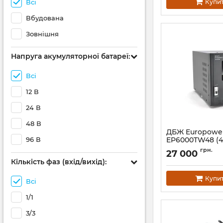
Купи
Всі
Вбудована
Зовнішня
Напруга акумуляторної батареї:
Всі
12 В
24 В
48 В
ДБЖ Europowe
96 В
EP6000TW48 (4
Артикул:
01492
грн.
27 000
Кількість фаз (вхід/вихід):
Купи
Всі
1/1
3/3