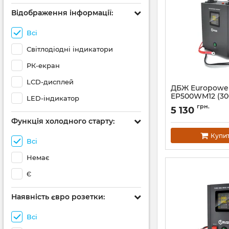
Відображення інформації:
Всі
Світлодіодні індикатори
РК-екран
LCD-дисплей
ДБЖ Europowe
EP500WM12 (30
LED-індикатор
Артикул:
14822
грн.
5 130
Функція холодного старту:
Купи
Всі
Немає
Є
Наявність євро розетки:
Всі