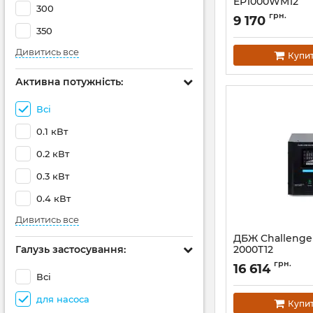
EP1000WM12
300
Артикул:
14824
грн.
9 170
350
Дивитись все
Купи
Активна потужність:
Всі
0.1 кВт
0.2 кВт
0.3 кВт
0.4 кВт
Дивитись все
ДБЖ Challenge
Галузь застосування:
2000T12
Артикул:
АН010337
грн.
16 614
Всі
для насоса
Купи