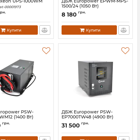
xeon UPS-1000WM
ДБЖ Europower EPWM-MPS-
1500/24 (1050 Вт)
at-00001973
Артикул:
39306
грн.
грн.
8 180
Купити
Купити
ropower PSW-
ДБЖ Europower PSW-
WM12 (1400 Вт)
EP7000TW48 (4900 Вт)
02137
Артикул:
01587
грн.
грн.
0
31 500