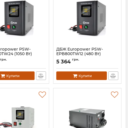
ropower PSW-
ДБЖ Europower PSW-
TW24 (1050 Вт)
EPB800TW12 (480 Вт)
02569
Артикул:
14821
грн.
грн.
5 364
Купити
Купити