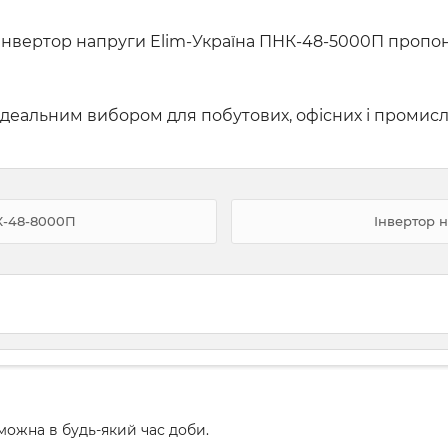
нвертор напруги Elim-Україна ПНК-48-5000П пропон
 ідеальним вибором для побутових, офісних і промис
К-48-8000П
Інвертор 
ожна в будь-який час доби.