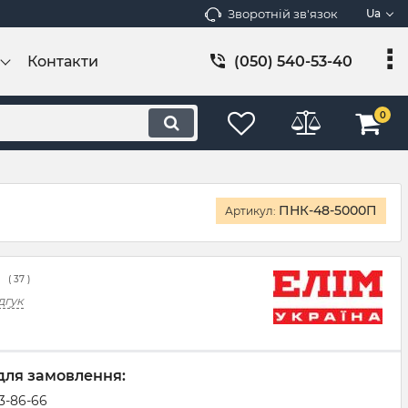
Зворотній зв'язок
Ua
Контакти
(050) 540-53-40
0
ПНК-48-5000П
Артикул:
(
37
)
дгук
для замовлення:
83-86-66