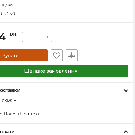
2-92-62
0-53-40
14
грн.
−
+
Купити
Швидке замовлення
оставки
 Україні
о Новою Поштою.
плати