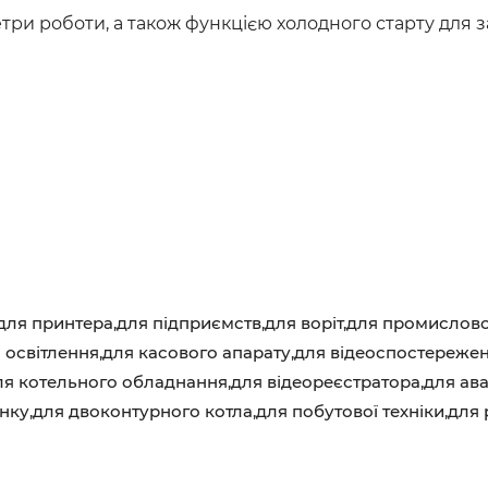
и роботи, а також функцією холодного старту для за
ля принтера,для підприємств,для воріт,для промислово
я освітлення,для касового апарату,для відеоспостережен
ля котельного обладнання,для відеореєстратора,для ав
нку,для двоконтурного котла,для побутової техніки,для 