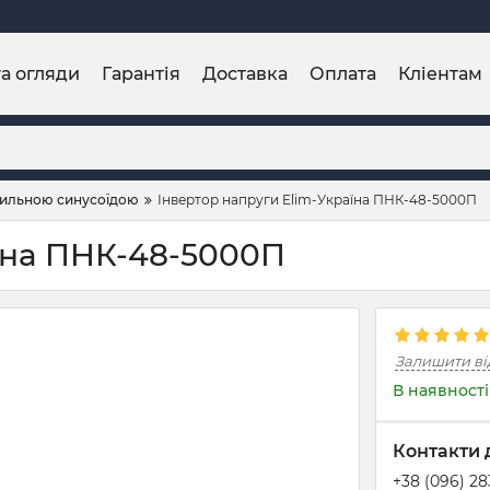
та огляди
Гарантія
Доставка
Оплата
Кліентам
ильною синусоїдою
Інвертор напруги Elim-Україна ПНК-48-5000П
їна ПНК-48-5000П
Залишити ві
В наявності
Контакти 
+38 (096) 2