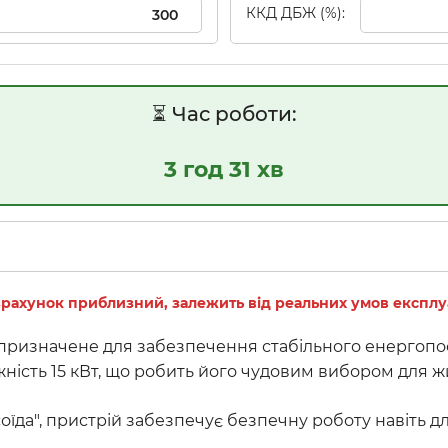
ККД ДБЖ (%):
⏳ Час роботи:
3 год 31 хв
рахунок приблизний, залежить від реальних умов експлуа
ризначене для забезпечення стабільного енергопост
жність 15 кВт, що робить його чудовим вибором для ж
їда", пристрій забезпечує безпечну роботу навіть дл