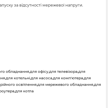
пуску за відсутності мережевої напруги.
го обладнання,для офісу,для телевізора,для
ня,для котельні,для насоса,для комп'ютера,для
арійного освітлення,для мережевого обладнання,для
роутера,для котла