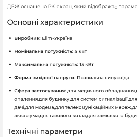
ДБЖ оснащено РК-екран, який відображає параметр
Основні характеристики
Виробник:
Elim-Україна
Номінальна потужність:
5 кВт
Максимальна потужність:
15 кВт
Форма вихідної напруги:
Правильна синусоїда
Сфера застосування:
для медичного обладнання,д
опалення,для будинку,для систем сигналізації,дл
дачі,для модема,для телекомунікаційних мереж,д
акваріума,для газового котла,для заміського буди
Технічні параметри