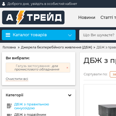
Доброго дня,
увійдіть в особистий кабінет
Новини
Статті 
Каталог товарів
Головна
Джерела безперебійного живлення (ДБЖ)
ДБЖ з прав
Ви вибрали:
ДБЖ з п
Галузь застосування::
для
промислового обладнання
Сортувати по:
з
Очистити всі
Категорії
ДБЖ з правильною
синусоїдою
ДБЖ з подвійним