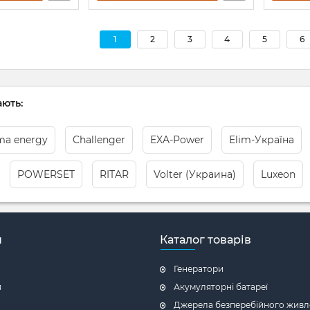
1
2
3
4
5
6
ють:
ma energy
Challenger
EXA-Power
Elim-Україна
POWERSET
RITAR
Volter (Украина)
Luxeon
н
Каталог товарів
Генератори
я
Акумуляторні батареї
Джерела безперебійного живл