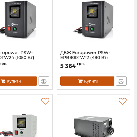
ropower PSW-
ДБЖ Europower PSW-
TW24 (1050 Вт)
EPB800TW12 (480 Вт)
02569
Артикул:
14821
грн.
грн.
5 364
Купити
Купити