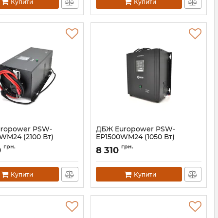
Купити
Купити
ropower PSW-
ДБЖ Europower PSW-
WM24 (2100 Вт)
EP1500WM24 (1050 Вт)
02135
Артикул:
08031
грн.
грн.
0
8 310
Купити
Купити