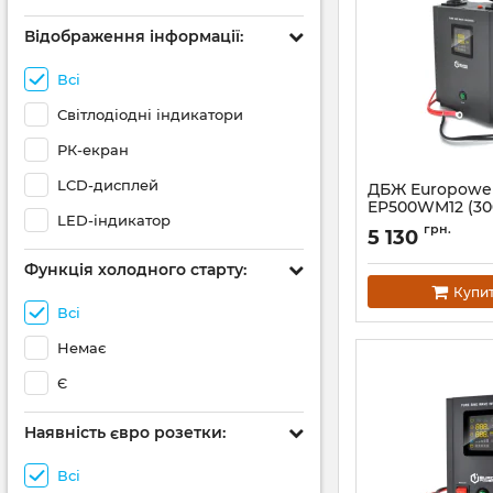
Відображення інформації:
Всі
Світлодіодні індикатори
РК-екран
LCD-дисплей
ДБЖ Europowe
EP500WM12 (30
LED-індикатор
Артикул:
14822
грн.
5 130
Функція холодного старту:
Купи
Всі
Немає
Є
Наявність євро розетки:
Всі