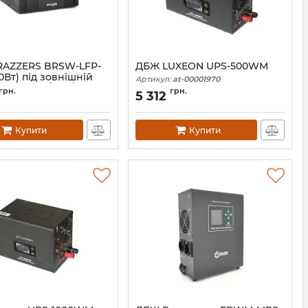
AZZERS BRSW-LFP-
ДБЖ LUXEON UPS-500WM
0Вт) під зовнішній
Артикул:
at-00001970
V (LiFePo4/GEL/AGM)
грн.
грн.
5 312
заряду 10/20A BOX
06806
Купити
Купити