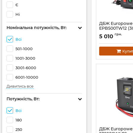
Є
Ні
ДБЖ Europowe
Номінальна потужність, Вт:
EPB500TW12 (30
Артикул:
14820
грн.
5 010
Всі
501-1000
Купи
1001-3000
3001-6000
6001-10000
Дивитись все
Потужність, Вт:
Всі
180
ДБЖ Europowe
250