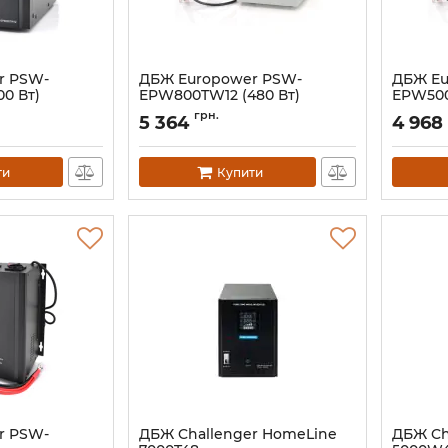
r PSW-
ДБЖ Europower PSW-
ДБЖ Eu
0 Вт)
EPW800TW12 (480 Вт)
EPW500
Артикул:
14819
Артикул:
грн.
5 364
4 968
ти
Купити
r PSW-
ДБЖ Challenger HomeLine
ДБЖ Ch