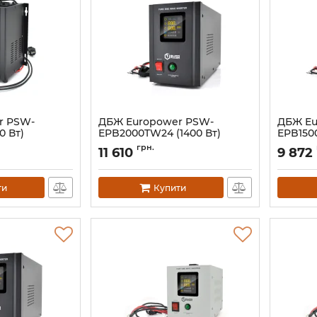
r PSW-
ДБЖ Europower PSW-
ДБЖ Eu
0 Вт)
EPB2000TW24 (1400 Вт)
EPB1500
Артикул:
07817
Артикул:
грн.
11 610
9 872
ти
Купити