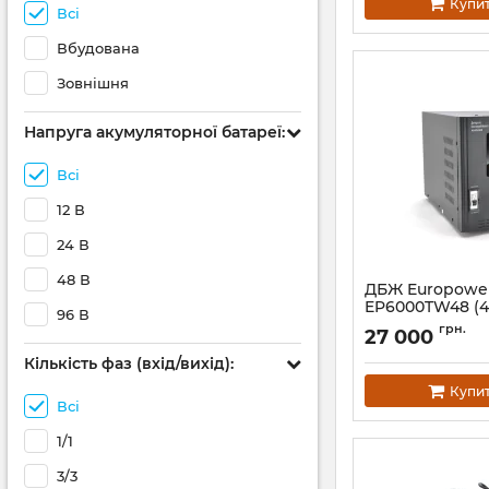
Купи
Всі
Вбудована
Зовнішня
Напруга акумуляторної батареї:
Всі
12 В
24 В
48 В
ДБЖ Europowe
EP6000TW48 (4
96 В
Артикул:
01492
грн.
27 000
Кількість фаз (вхід/вихід):
Купи
Всі
1/1
3/3