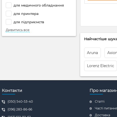
для медичного обладнання
для принтера
для підприємств
Дивитись все
Найчастіше шука
Aruna
Axio
Lorenz Electric
Контакти
Про магази
(050) 540-53-40
Статті
Часті питанн
(096) 283-86-66
Доставка