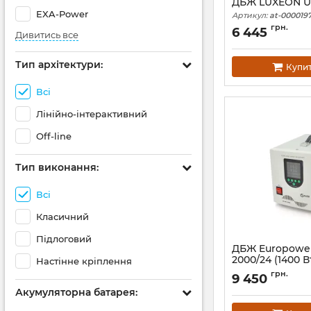
ДБЖ LUXEON 
EXA-Power
Артикул:
at-0000197
грн.
6 445
Дивитись все
Тип архітектури:
Купи
Всі
Лінійно-інтерактивний
Off-line
Тип виконання:
Всі
Класичний
Підлоговий
ДБЖ Europower
2000/24 (1400 В
Настінне кріплення
Артикул:
39299
грн.
9 450
Акумуляторна батарея: