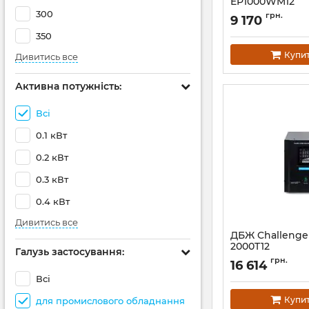
EP1000WM12
300
Артикул:
14824
грн.
9 170
350
Купи
Дивитись все
Активна потужність:
Всі
0.1 кВт
0.2 кВт
0.3 кВт
0.4 кВт
Дивитись все
ДБЖ Challenge
2000T12
Галузь застосування:
Артикул:
АН010337
грн.
16 614
Всі
Купи
для промислового обладнання