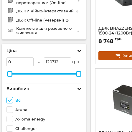
перетворенням (On-line)
ДБЖ лінійно-інтерактивний
ДБЖ Off-line (Резервні)
ДБЖ BRAZZERS
Комплекти для резервного
живлення
1500-24 (1200Вт)
зовнішній АКБ
грн.
8 748
(LiFePo4/GEL/A
заряду 10/20A 
Ціна
Артикул:
06814
Купи
-
грн.
Виробник
Всі
Aruna
Axioma energy
Challenger