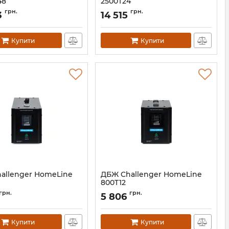
48
2500T24
11600
Артикул:
11598
грн.
грн.
3
14 515
Купити
Купити
allenger HomeLine
ДБЖ Challenger HomeLine
800T12
АН010330
Артикул:
АН010328
грн.
грн.
5 806
Купити
Купити