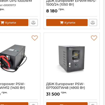
xeon UPS-1000WM
ДБЖ Europower EPWM-MPS-
1500/24 (1050 Вт)
at-00001973
Артикул:
39306
грн.
грн.
8 180
Купити
Купити
ropower PSW-
ДБЖ Europower PSW-
WM12 (1400 Вт)
EP7000TW48 (4900 Вт)
02137
Артикул:
01587
грн.
грн.
0
31 500