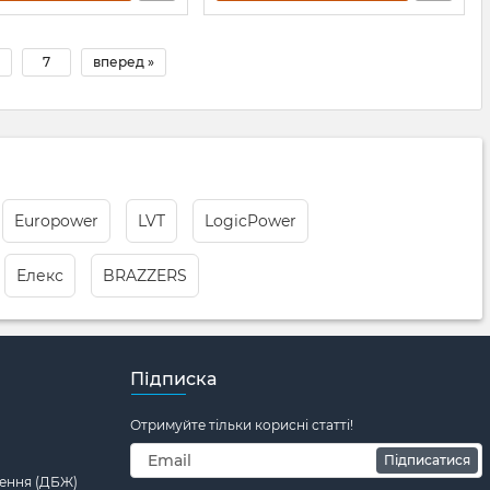
7
вперед »
Europower
LVT
LogicPower
Елекс
BRAZZERS
Підписка
Отримуйте тільки корисні статті!
Підписатися
ення (ДБЖ)