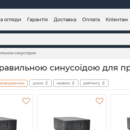
та огляди
Гарантія
Доставка
Оплата
Кліентам
ильною синусоїдою
равильною синусоїдою для п
амовчуванням
ціною
назвою
рейтингу