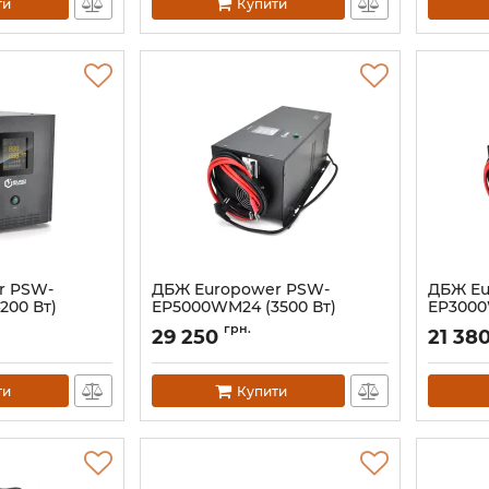
ти
Купити
r PSW-
ДБЖ Europower PSW-
ДБЖ Eu
200 Вт)
EP5000WM24 (3500 Вт)
EP3000
Артикул:
02133
Артикул:
грн.
29 250
21 38
ти
Купити