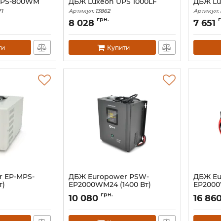
UPS-800WM
ДБЖ Luxeon UPS 1000LF
ДБЖ Lu
1
Артикул:
13862
Артикул:
грн.
8 028
7 651
ти
Купити
 EP-MPS-
ДБЖ Europower PSW-
ДБЖ Eu
т)
EP2000WM24 (1400 Вт)
EP2000
Артикул:
09845
Артикул:
грн.
10 080
16 86