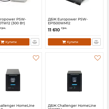
ropower PSW-
ДБЖ Europower PSW-
TW12 (300 Вт)
EP1500WM12
14818
Артикул:
14825
грн.
грн.
11 610
Купити
Купити
allenger HomeLine
ДБЖ Challenger HomeLine